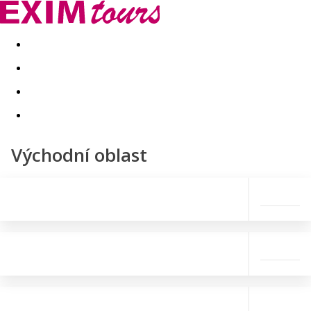
Akční nabídky
Last minute
First minute - Exotika a zim
Východní oblast