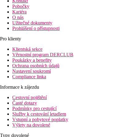
Kontakt
Pobočky
Kariéra
O nás
Užitečné dokumenty
Prohlášení o přístupnosti
Pro klienty
Klientská sekce
Věrnostní program DERCLUB
Poukázky a benefity
Ochrana osobních údajů
Nastavení soukromí
Compliance linka
Informace k zájezdu
Cestovní pojištění
Časté dotazy
Podmínky pro cestující
Služby k cestování letadlem
Vstupní a pobytové poplatky
Výlety na dovolené
Typy dovolené