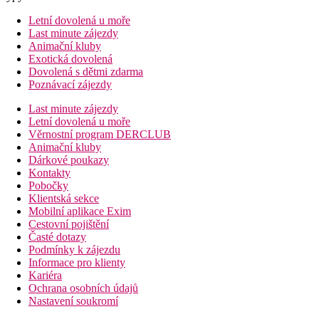
Letní dovolená u moře
Last minute zájezdy
Animační kluby
Exotická dovolená
Dovolená s dětmi zdarma
Poznávací zájezdy
Last minute zájezdy
Letní dovolená u moře
Věrnostní program DERCLUB
Animační kluby
Dárkové poukazy
Kontakty
Pobočky
Klientská sekce
Mobilní aplikace Exim
Cestovní pojištění
Časté dotazy
Podmínky k zájezdu
Informace pro klienty
Kariéra
Ochrana osobních údajů
Nastavení soukromí