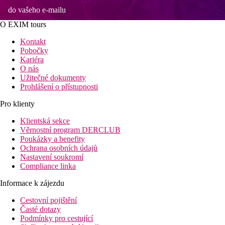
do vašeho e-mailu
O EXIM tours
Kontakt
Pobočky
Kariéra
O nás
Užitečné dokumenty
Prohlášení o přístupnosti
Pro klienty
Klientská sekce
Věrnostní program DERCLUB
Poukázky a benefity
Ochrana osobních údajů
Nastavení soukromí
Compliance linka
Informace k zájezdu
Cestovní pojištění
Časté dotazy
Podmínky pro cestující