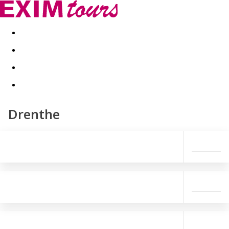
Akční nabídky
Last minute
First minute - Exotika a zim
Drenthe