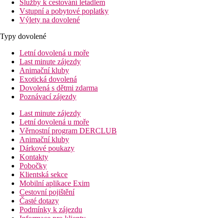
Služby k cestování letadlem
Vstupní a pobytové poplatky
Výlety na dovolené
Typy dovolené
Letní dovolená u moře
Last minute zájezdy
Animační kluby
Exotická dovolená
Dovolená s dětmi zdarma
Poznávací zájezdy
Last minute zájezdy
Letní dovolená u moře
Věrnostní program DERCLUB
Animační kluby
Dárkové poukazy
Kontakty
Pobočky
Klientská sekce
Mobilní aplikace Exim
Cestovní pojištění
Časté dotazy
Podmínky k zájezdu