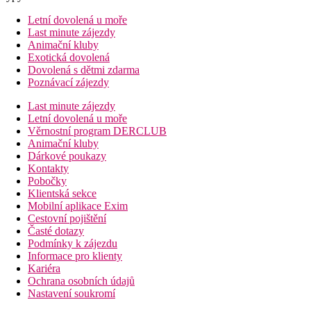
Letní dovolená u moře
Last minute zájezdy
Animační kluby
Exotická dovolená
Dovolená s dětmi zdarma
Poznávací zájezdy
Last minute zájezdy
Letní dovolená u moře
Věrnostní program DERCLUB
Animační kluby
Dárkové poukazy
Kontakty
Pobočky
Klientská sekce
Mobilní aplikace Exim
Cestovní pojištění
Časté dotazy
Podmínky k zájezdu
Informace pro klienty
Kariéra
Ochrana osobních údajů
Nastavení soukromí