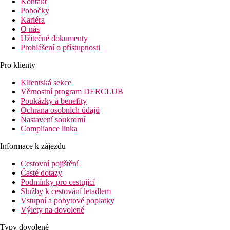
Kontakt
Pobočky
Kariéra
O nás
Užitečné dokumenty
Prohlášení o přístupnosti
Pro klienty
Klientská sekce
Věrnostní program DERCLUB
Poukázky a benefity
Ochrana osobních údajů
Nastavení soukromí
Compliance linka
Informace k zájezdu
Cestovní pojištění
Časté dotazy
Podmínky pro cestující
Služby k cestování letadlem
Vstupní a pobytové poplatky
Výlety na dovolené
Typy dovolené