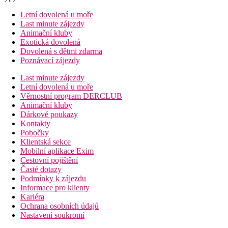
Letní dovolená u moře
Last minute zájezdy
Animační kluby
Exotická dovolená
Dovolená s dětmi zdarma
Poznávací zájezdy
Last minute zájezdy
Letní dovolená u moře
Věrnostní program DERCLUB
Animační kluby
Dárkové poukazy
Kontakty
Pobočky
Klientská sekce
Mobilní aplikace Exim
Cestovní pojištění
Časté dotazy
Podmínky k zájezdu
Informace pro klienty
Kariéra
Ochrana osobních údajů
Nastavení soukromí