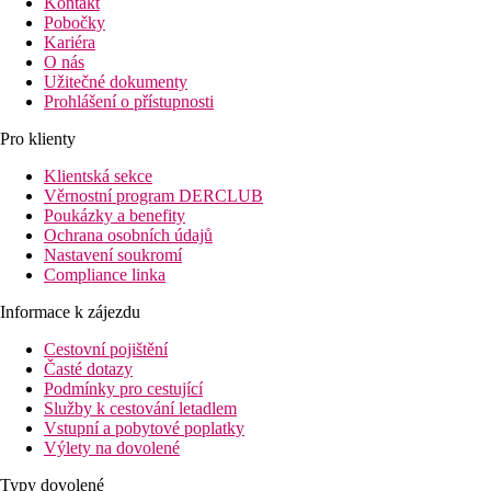
Kontakt
Pobočky
Kariéra
O nás
Užitečné dokumenty
Prohlášení o přístupnosti
Pro klienty
Klientská sekce
Věrnostní program DERCLUB
Poukázky a benefity
Ochrana osobních údajů
Nastavení soukromí
Compliance linka
Informace k zájezdu
Cestovní pojištění
Časté dotazy
Podmínky pro cestující
Služby k cestování letadlem
Vstupní a pobytové poplatky
Výlety na dovolené
Typy dovolené