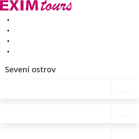
Akční nabídky
Last minute
First minute - Exotika a zim
Sevení ostrov