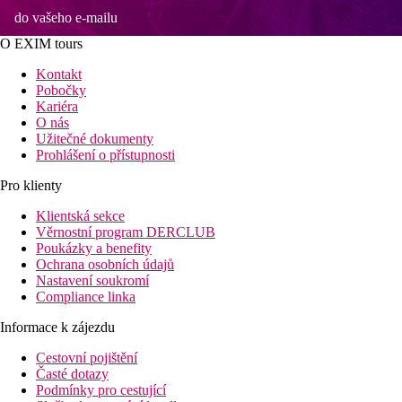
do vašeho e-mailu
O EXIM tours
Kontakt
Pobočky
Kariéra
O nás
Užitečné dokumenty
Prohlášení o přístupnosti
Pro klienty
Klientská sekce
Věrnostní program DERCLUB
Poukázky a benefity
Ochrana osobních údajů
Nastavení soukromí
Compliance linka
Informace k zájezdu
Cestovní pojištění
Časté dotazy
Podmínky pro cestující