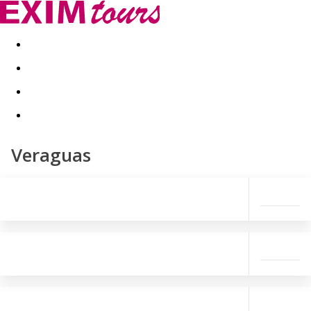
Akční nabídky
Last minute
First minute - Exotika a zim
Veraguas