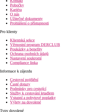
Kontakt
Pobočky
Kariéra
O nás
Užitečné dokumenty
Prohlášení o přístupnosti
Pro klienty
Klientská sekce
Věrnostní program DERCLUB
Poukázky a benefity
Ochrana osobních údajů
Nastavení soukromí
Compliance linka
Informace k zájezdu
Cestovní pojištění
Časté dotazy
Podmínky pro cestující
Služby k cestování letadlem
Vstupní a pobytové poplatky
Výlety na dovolené
Typy dovolené