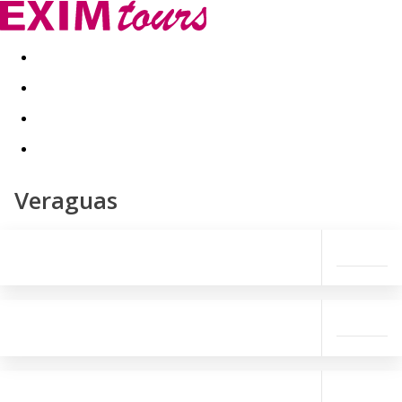
Akční nabídky
Last minute
First minute - Exotika a zim
Veraguas