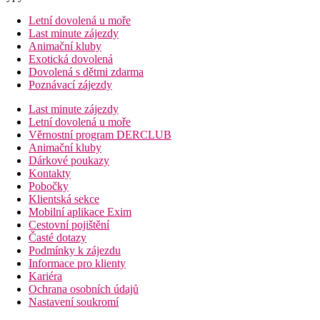
Letní dovolená u moře
Last minute zájezdy
Animační kluby
Exotická dovolená
Dovolená s dětmi zdarma
Poznávací zájezdy
Last minute zájezdy
Letní dovolená u moře
Věrnostní program DERCLUB
Animační kluby
Dárkové poukazy
Kontakty
Pobočky
Klientská sekce
Mobilní aplikace Exim
Cestovní pojištění
Časté dotazy
Podmínky k zájezdu
Informace pro klienty
Kariéra
Ochrana osobních údajů
Nastavení soukromí