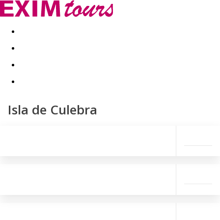
Akční nabídky
Last minute
First minute - Exotika a zim
Isla de Culebra