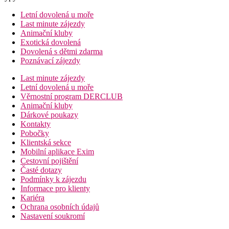
Letní dovolená u moře
Last minute zájezdy
Animační kluby
Exotická dovolená
Dovolená s dětmi zdarma
Poznávací zájezdy
Last minute zájezdy
Letní dovolená u moře
Věrnostní program DERCLUB
Animační kluby
Dárkové poukazy
Kontakty
Pobočky
Klientská sekce
Mobilní aplikace Exim
Cestovní pojištění
Časté dotazy
Podmínky k zájezdu
Informace pro klienty
Kariéra
Ochrana osobních údajů
Nastavení soukromí