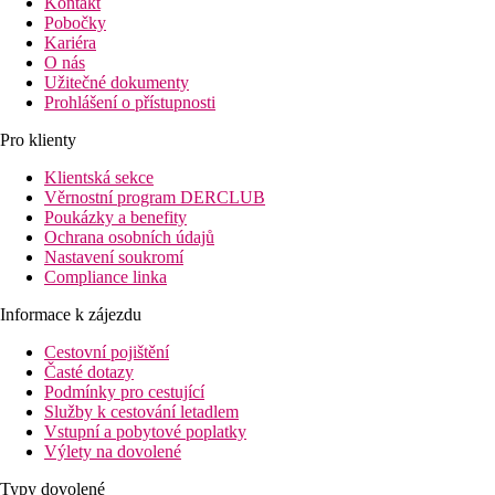
Kontakt
Pobočky
Kariéra
O nás
Užitečné dokumenty
Prohlášení o přístupnosti
Pro klienty
Klientská sekce
Věrnostní program DERCLUB
Poukázky a benefity
Ochrana osobních údajů
Nastavení soukromí
Compliance linka
Informace k zájezdu
Cestovní pojištění
Časté dotazy
Podmínky pro cestující
Služby k cestování letadlem
Vstupní a pobytové poplatky
Výlety na dovolené
Typy dovolené