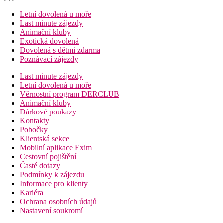
Letní dovolená u moře
Last minute zájezdy
Animační kluby
Exotická dovolená
Dovolená s dětmi zdarma
Poznávací zájezdy
Last minute zájezdy
Letní dovolená u moře
Věrnostní program DERCLUB
Animační kluby
Dárkové poukazy
Kontakty
Pobočky
Klientská sekce
Mobilní aplikace Exim
Cestovní pojištění
Časté dotazy
Podmínky k zájezdu
Informace pro klienty
Kariéra
Ochrana osobních údajů
Nastavení soukromí