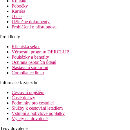
Kontakt
Pobočky
Kariéra
O nás
Užitečné dokumenty
Prohlášení o přístupnosti
Pro klienty
Klientská sekce
Věrnostní program DERCLUB
Poukázky a benefity
Ochrana osobních údajů
Nastavení soukromí
Compliance linka
Informace k zájezdu
Cestovní pojištění
Časté dotazy
Podmínky pro cestující
Služby k cestování letadlem
Vstupní a pobytové poplatky
Výlety na dovolené
Typy dovolené