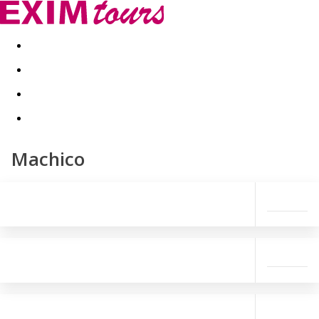
Akční nabídky
Last minute
First minute - Exotika a zim
Machico