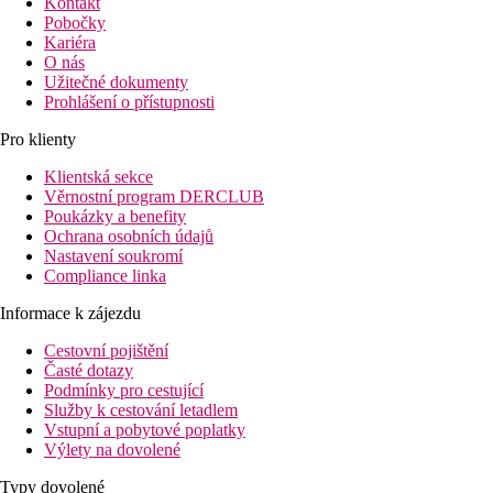
Kontakt
Pobočky
Kariéra
O nás
Užitečné dokumenty
Prohlášení o přístupnosti
Pro klienty
Klientská sekce
Věrnostní program DERCLUB
Poukázky a benefity
Ochrana osobních údajů
Nastavení soukromí
Compliance linka
Informace k zájezdu
Cestovní pojištění
Časté dotazy
Podmínky pro cestující
Služby k cestování letadlem
Vstupní a pobytové poplatky
Výlety na dovolené
Typy dovolené