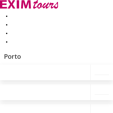
Akční nabídky
Last minute
First minute - Exotika a zim
Porto