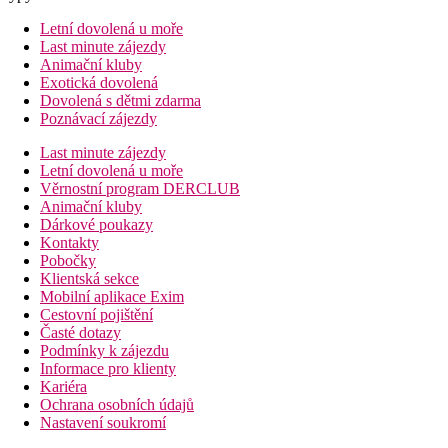
Letní dovolená u moře
Last minute zájezdy
Animační kluby
Exotická dovolená
Dovolená s dětmi zdarma
Poznávací zájezdy
Last minute zájezdy
Letní dovolená u moře
Věrnostní program DERCLUB
Animační kluby
Dárkové poukazy
Kontakty
Pobočky
Klientská sekce
Mobilní aplikace Exim
Cestovní pojištění
Časté dotazy
Podmínky k zájezdu
Informace pro klienty
Kariéra
Ochrana osobních údajů
Nastavení soukromí