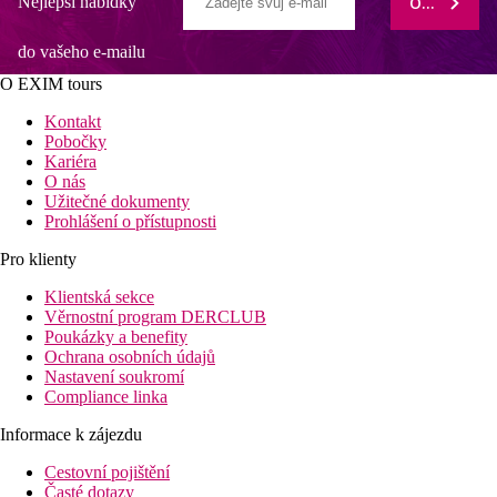
Nejlepší nabídky
ODEBÍRAT
do vašeho e-mailu
O EXIM tours
Kontakt
Pobočky
Kariéra
O nás
Užitečné dokumenty
Prohlášení o přístupnosti
Pro klienty
Klientská sekce
Věrnostní program DERCLUB
Poukázky a benefity
Ochrana osobních údajů
Nastavení soukromí
Compliance linka
Informace k zájezdu
Cestovní pojištění
Časté dotazy