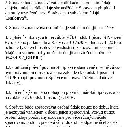
2. Správce bude zpracovávat identifikační a kontaktní údaje
subjektu údajů a dále údaje shromážděné Správcem při plnění
smlouvy uzavřené mezi Správcem a subjektem údajů
(„
smlouva
“).
3. Správce zpracovává osobní údaje subjektu údajů pro účely:
3.1. plnění smlouvy, a to na základě čl. 6 odst. 1 písm. b) Nařízení
Evropského parlamentu a Rady č. 2016/679 ze dne 27. 4. 2016 o
ochraně fyzických osob v souvislosti se zpracováním osobních
údajů a o volném pohybu těchto údajů a o zrušení směrnice
95/46/ES („
GDPR
“);
3.2. dodržení právní povinnosti Správce stanovené obecně závaz­
ným právním předpisem, a to na základě čl. 6 odst. 1 písm. c)
GDPR (např. povinnost Správce uchovávat účetní a da­ňové
doklady);
3.3. určení, výkon nebo obhajobu právních nároků Správce, a to
na základě čl. 6 odst. 1 písm. f) GDPR.
4. Správce bude zpracovávat osobní údaje pouze po dobu, která
je nezbytná vzhledem k účelu jejich zpracování. Pokud budou
osobní údaje používány současně pro více různých účelů
zpracování, budou zpracovávány, dokud neodpadne účel s delší