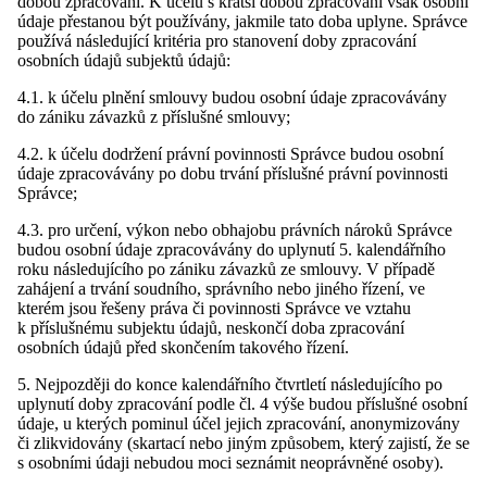
dobou zpracování. K účelu s kratší dobou zpracování však osobní
údaje přestanou být používány, jakmile tato doba uplyne. Správce
používá následující kritéria pro stanovení doby zpracování
osobních údajů subjektů údajů:
4.1. k účelu plnění smlouvy budou osobní údaje zpracovávány
do zániku závazků z příslušné smlouvy;
4.2. k účelu dodržení právní povinnosti Správce budou osobní
údaje zpracovávány po dobu trvání příslušné právní povinnosti
Správce;
4.3. pro určení, výkon nebo obhajobu právních nároků Správce
budou osobní údaje zpracovávány do uplynutí 5. kalendářního
roku následujícího po zániku závazků ze smlouvy. V případě
zahájení a trvání soudního, správního nebo jiného řízení, ve
kterém jsou řešeny práva či povinnosti Správce ve vztahu
k příslušnému subjektu údajů, neskončí doba zpracování
osobních údajů před skončením takového řízení.
5. Nejpozději do konce kalendářního čtvrtletí následujícího po
uplynutí doby zpracování podle čl. 4 výše budou příslušné osobní
údaje, u kterých pominul účel jejich zpracování, anonymizovány
či zlikvidovány (skartací nebo jiným způsobem, který zajistí, že se
s osobními údaji nebudou moci seznámit neoprávněné osoby).