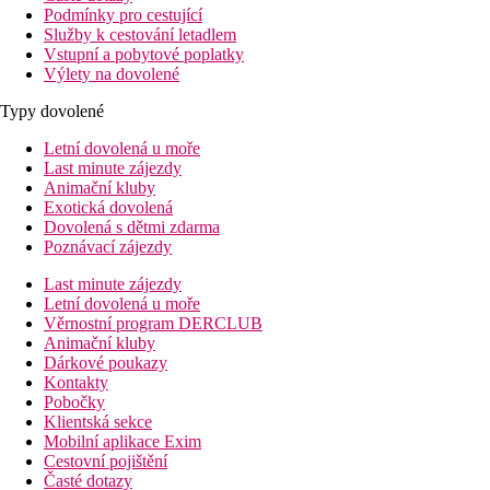
Podmínky pro cestující
Služby k cestování letadlem
Vstupní a pobytové poplatky
Výlety na dovolené
Typy dovolené
Letní dovolená u moře
Last minute zájezdy
Animační kluby
Exotická dovolená
Dovolená s dětmi zdarma
Poznávací zájezdy
Last minute zájezdy
Letní dovolená u moře
Věrnostní program DERCLUB
Animační kluby
Dárkové poukazy
Kontakty
Pobočky
Klientská sekce
Mobilní aplikace Exim
Cestovní pojištění
Časté dotazy