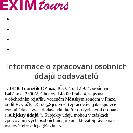
Akční nabídky
Last minute
First minute - Exotika a zim
Informace o zpracování osobních
údajů dodavatelů
1.
DER Touristik CZ a.s.
, IČO: 453 12 974, se sídlem
Babákova 2390/2, Chodov, 148 00 Praha 4, zapsaná
v obchodním rejstříku vedeném Městským soudem v Praze,
oddíl B, vložka 7557 („
Správce
“) zpracovává jako správce
osobní údaje svých dodavatelů, kteří jsou fyzickými osobami
(„
subjekty údajů
“). Subjekty údajů mohou v otázkách
zpracování svých osobních údajů kontaktovat Správce na e-
mailové adrese
legal@exim.cz
.