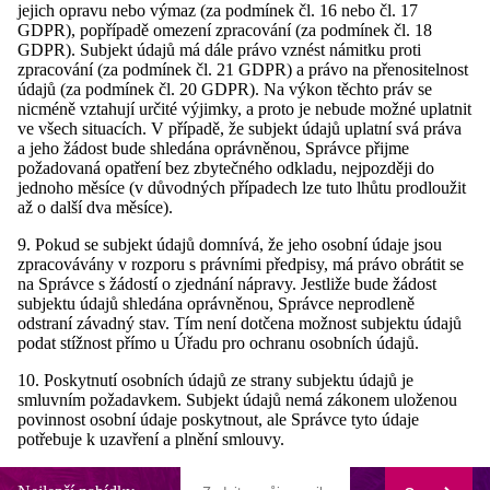
jejich opravu nebo výmaz (za podmínek čl. 16 nebo čl. 17
GDPR), popřípadě omezení zpracování (za podmínek čl. 18
GDPR). Subjekt údajů má dále právo vznést námitku proti
zpracování (za podmínek čl. 21 GDPR) a právo na přenositelnost
údajů (za podmínek čl. 20 GDPR). Na výkon těchto práv se
nicméně vztahují určité výjimky, a proto je nebude možné uplatnit
ve všech situacích. V případě, že subjekt údajů uplatní svá práva
a jeho žádost bude shledána oprávněnou, Správce přijme
požadovaná opatření bez zbytečného odkladu, nejpozději do
jednoho měsíce (v důvodných případech lze tuto lhůtu prodloužit
až o další dva měsíce).
9. Pokud se subjekt údajů domnívá, že jeho osobní údaje jsou
zpracovávány v rozporu s právními předpisy, má právo obrátit se
na Správce s žádostí o zjednání nápravy. Jestliže bude žádost
subjektu údajů shledána oprávněnou, Správce neprodleně
odstraní závadný stav. Tím není dotčena možnost subjektu údajů
podat stížnost přímo u Úřadu pro ochranu osobních údajů.
10. Poskytnutí osobních údajů ze strany subjektu údajů je
smluvním požadavkem. Subjekt údajů nemá zákonem uloženou
povinnost osobní údaje poskytnout, ale Správce tyto údaje
potřebuje k uzavření a plnění smlouvy.