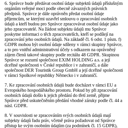
6. Správce bude předávat osobní údaje subjektů údajů příslušným
orgánům veřejné moci podle obecně závazných právních
předpisů. Správce je dále oprávněn předat osobní údaje
příjemcům, se kterými uzavřel smlouvu o zpracování osobních
údajů a kteří budou pro Správce zpracovávat osobní údaje jako
jeho zpracovatelé. Na žádost subjektu údajů mu Správce
poskytne informaci o těch zpracovatelích, kteří se podílejí na
zpracování jeho osobních údajů. Na základě čl. 6 odst. 1 písm. f)
GDPR mohou být osobní údaje sdíleny v rámci skupiny Správce,
a to pro vnitřní administrativní účely s odkazem na oprávněný
zájem členů takové skupiny podle recitálu 48 GDPR. Skupinou
Správce se rozumí společnost EXIM HOLDING a.s. a její
dceřiné společnosti v České republice i v zahraničí, a dále
společnost DER Touristik Group GmbH a její dceřiné společnosti
v rámci Spolkové republiky Německo i v zahraničí.
7. Ke zpracování osobních údajů bude docházet v rámci EU a
Evropského hospodářského prostoru. Pokud by při zpracování
osobních údajů došlo k jejich předání do třetí země, přijme
Správce před uskutečněním předání vhodné záruky podle čl. 44 a
násl. GDPR.
8. V souvislosti se zpracováním svých osobních údajů mají
subjekty údajů řadu práv, včetně práva požadovat od Správce
přístup ke svým osobním údajům (za podmínek čl. 15 GDPR),