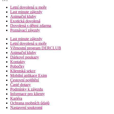
Letní dovolená u moře
Last minute zájezdy
Animační kluby
Exotická dovolená
Dovolená s dětmi zdarma
Poznávací zájezdy
Last minute zájezdy
Letní dovolená u moře
Věrnostní program DERCLUB
Animační kluby
Dárkové poukazy
Kontakty
Pobočky
Klientská sekce
Mobilní aplikace Exim
Cestovní pojištění
Časté dotazy
Podmínky k zájezdu
Informace pro klienty
Kariéra
Ochrana osobních údajů
Nastavení soukromí