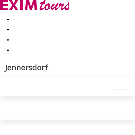
Akční nabídky
Last minute
First minute - Exotika a zim
Jennersdorf