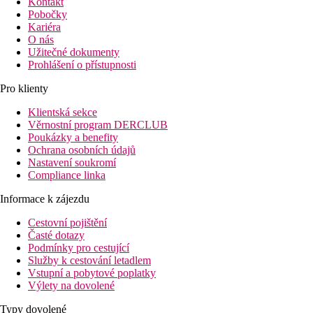
Kontakt
Pobočky
Kariéra
O nás
Užitečné dokumenty
Prohlášení o přístupnosti
Pro klienty
Klientská sekce
Věrnostní program DERCLUB
Poukázky a benefity
Ochrana osobních údajů
Nastavení soukromí
Compliance linka
Informace k zájezdu
Cestovní pojištění
Časté dotazy
Podmínky pro cestující
Služby k cestování letadlem
Vstupní a pobytové poplatky
Výlety na dovolené
Typy dovolené