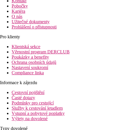
Kontakt
Pobočky
Kariéra
O nás
Užitečné dokumenty
Prohlášení o přístupnosti
Pro klienty
Klientská sekce
Věrnostní program DERCLUB
Poukázky a benefity
Ochrana osobních údajů
Nastavení soukromí
Compliance linka
Informace k zájezdu
Cestovní pojištění
Časté dotazy
Podmínky pro cestující
Služby k cestování letadlem
Vstupní a pobytové poplatky
Výlety na dovolené
Typy dovolené