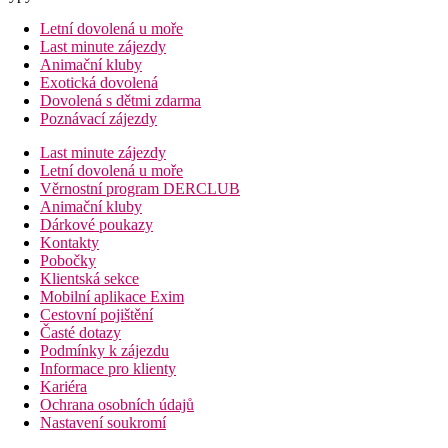
Letní dovolená u moře
Last minute zájezdy
Animační kluby
Exotická dovolená
Dovolená s dětmi zdarma
Poznávací zájezdy
Last minute zájezdy
Letní dovolená u moře
Věrnostní program DERCLUB
Animační kluby
Dárkové poukazy
Kontakty
Pobočky
Klientská sekce
Mobilní aplikace Exim
Cestovní pojištění
Časté dotazy
Podmínky k zájezdu
Informace pro klienty
Kariéra
Ochrana osobních údajů
Nastavení soukromí