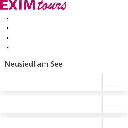
Akční nabídky
Last minute
First minute - Exotika a zim
Neusiedl am See