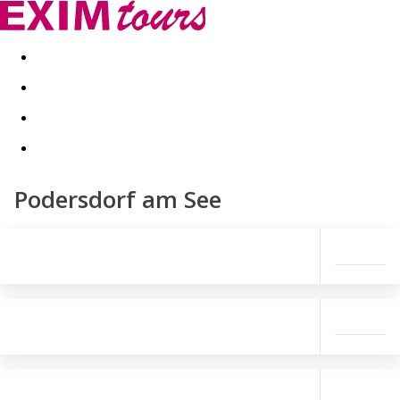
Akční nabídky
Last minute
First minute - Exotika a zim
Podersdorf am See