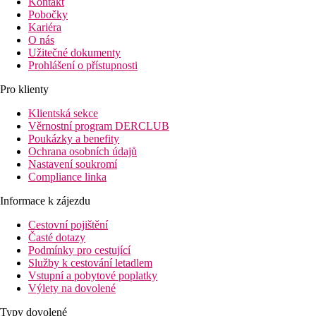
Kontakt
Pobočky
Kariéra
O nás
Užitečné dokumenty
Prohlášení o přístupnosti
Pro klienty
Klientská sekce
Věrnostní program DERCLUB
Poukázky a benefity
Ochrana osobních údajů
Nastavení soukromí
Compliance linka
Informace k zájezdu
Cestovní pojištění
Časté dotazy
Podmínky pro cestující
Služby k cestování letadlem
Vstupní a pobytové poplatky
Výlety na dovolené
Typy dovolené