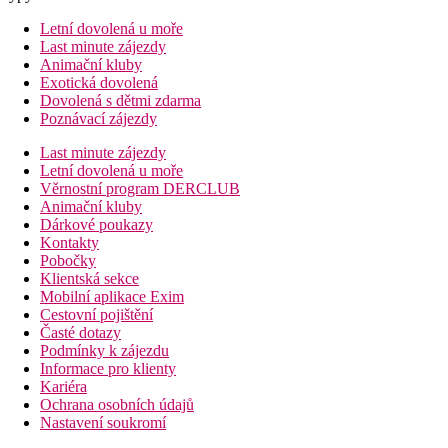
Letní dovolená u moře
Last minute zájezdy
Animační kluby
Exotická dovolená
Dovolená s dětmi zdarma
Poznávací zájezdy
Last minute zájezdy
Letní dovolená u moře
Věrnostní program DERCLUB
Animační kluby
Dárkové poukazy
Kontakty
Pobočky
Klientská sekce
Mobilní aplikace Exim
Cestovní pojištění
Časté dotazy
Podmínky k zájezdu
Informace pro klienty
Kariéra
Ochrana osobních údajů
Nastavení soukromí