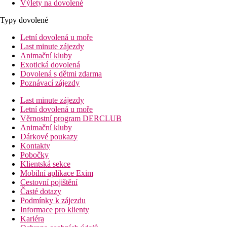
Výlety na dovolené
Typy dovolené
Letní dovolená u moře
Last minute zájezdy
Animační kluby
Exotická dovolená
Dovolená s dětmi zdarma
Poznávací zájezdy
Last minute zájezdy
Letní dovolená u moře
Věrnostní program DERCLUB
Animační kluby
Dárkové poukazy
Kontakty
Pobočky
Klientská sekce
Mobilní aplikace Exim
Cestovní pojištění
Časté dotazy
Podmínky k zájezdu
Informace pro klienty
Kariéra