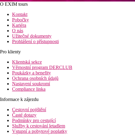
O EXIM tours
Kontakt
Pobočky
Kariéra
O nás
Užitečné dokumenty
Prohlášení o přístupnosti
Pro klienty
Klientská sekce
Věrnostní program DERCLUB
Poukázky a benefity
Ochrana osobních údajů
Nastavení soukromí
Compliance linka
Informace k zájezdu
Cestovní pojištění
Časté dotazy
Podmínky pro cestující
Služby k cestování letadlem
Vstupní a pobytové poplatky