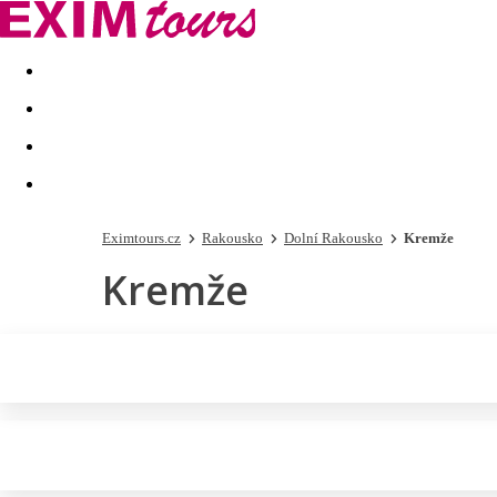
Akční nabídky
Last minute
First minute - Exotika a zim
Eximtours.cz
Rakousko
Dolní Rakousko
Kremže
Kremže