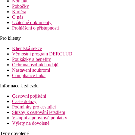
Kontakt
Pobočky
Kariéra
O nás
Užitečné dokumenty
Prohlášení o přístupnosti
Pro klienty
Klientská sekce
Věrnostní program DERCLUB
Poukázky a benefity
Ochrana osobních údajů
Nastavení soukromí
Compliance linka
Informace k zájezdu
Cestovní pojištění
Časté dotazy
Podmínky pro cestující
Služby k cestování letadlem
Vstupní a pobytové poplatky
Výlety na dovolené
Typy dovolené