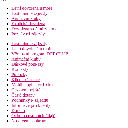
Letní dovolená u moře
Last minute zájezdy
Animační kluby
Exotická dovolená
Dovolená s dětmi zdarma
Poznávací zájezdy
Last minute zájezdy
Letní dovolená u moře
Věrnostní program DERCLUB
Animační kluby
Dárkové poukazy
Kontakty
Pobočky
Klientská sekce
Mobilní aplikace Exim
Cestovní pojištění
Časté dotazy
Podmínky k zájezdu
Informace pro klienty
Kariéra
Ochrana osobních údajů
Nastavení soukromí