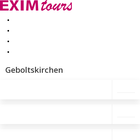
Akční nabídky
Last minute
First minute - Exotika a zim
Geboltskirchen