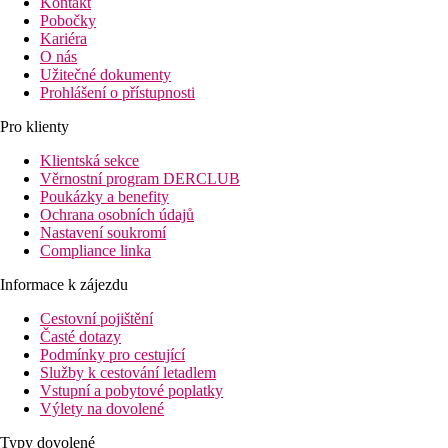
Kontakt
Pobočky
Kariéra
O nás
Užitečné dokumenty
Prohlášení o přístupnosti
Pro klienty
Klientská sekce
Věrnostní program DERCLUB
Poukázky a benefity
Ochrana osobních údajů
Nastavení soukromí
Compliance linka
Informace k zájezdu
Cestovní pojištění
Časté dotazy
Podmínky pro cestující
Služby k cestování letadlem
Vstupní a pobytové poplatky
Výlety na dovolené
Typy dovolené