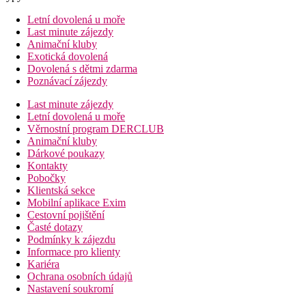
Letní dovolená u moře
Last minute zájezdy
Animační kluby
Exotická dovolená
Dovolená s dětmi zdarma
Poznávací zájezdy
Last minute zájezdy
Letní dovolená u moře
Věrnostní program DERCLUB
Animační kluby
Dárkové poukazy
Kontakty
Pobočky
Klientská sekce
Mobilní aplikace Exim
Cestovní pojištění
Časté dotazy
Podmínky k zájezdu
Informace pro klienty
Kariéra
Ochrana osobních údajů
Nastavení soukromí