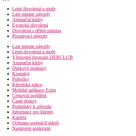
Letní dovolená u moře
Last minute zájezdy
Animační kluby
Exotická dovolená
Dovolená s dětmi zdarma
Poznávací zájezdy
Last minute zájezdy
Letní dovolená u moře
Věrnostní program DERCLUB
Animační kluby
Dárkové poukazy
Kontakty
Pobočky
Klientská sekce
Mobilní aplikace Exim
Cestovní pojištění
Časté dotazy
Podmínky k zájezdu
Informace pro klienty
Kariéra
Ochrana osobních údajů
Nastavení soukromí