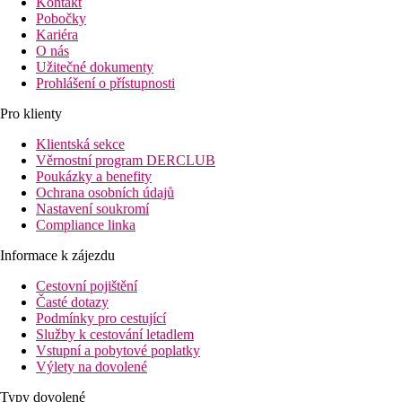
Kontakt
Pobočky
Kariéra
O nás
Užitečné dokumenty
Prohlášení o přístupnosti
Pro klienty
Klientská sekce
Věrnostní program DERCLUB
Poukázky a benefity
Ochrana osobních údajů
Nastavení soukromí
Compliance linka
Informace k zájezdu
Cestovní pojištění
Časté dotazy
Podmínky pro cestující
Služby k cestování letadlem
Vstupní a pobytové poplatky
Výlety na dovolené
Typy dovolené