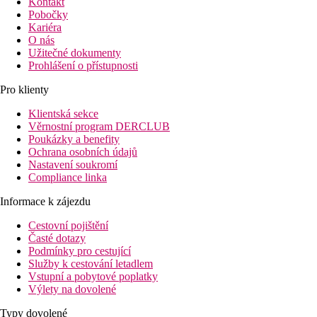
Kontakt
Pobočky
Kariéra
O nás
Užitečné dokumenty
Prohlášení o přístupnosti
Pro klienty
Klientská sekce
Věrnostní program DERCLUB
Poukázky a benefity
Ochrana osobních údajů
Nastavení soukromí
Compliance linka
Informace k zájezdu
Cestovní pojištění
Časté dotazy
Podmínky pro cestující
Služby k cestování letadlem
Vstupní a pobytové poplatky
Výlety na dovolené
Typy dovolené