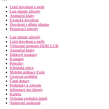
Letní dovolená u moře
Last minute zájezdy
Animační kluby
Exotická dovolená
Dovolená s dětmi zdarma
Poznávací zájezdy
Last minute zájezdy
Letní dovolená u moře
Věrnostní program DERCLUB
Animační kluby
Dárkové poukazy
Kontakty
Pobočky
Klientská sekce
Mobilní aplikace Exim
Cestovní pojištění
Časté dotazy
Podmínky k zájezdu
Informace pro klienty
Kariéra
Ochrana osobních údajů
Nastavení soukromí