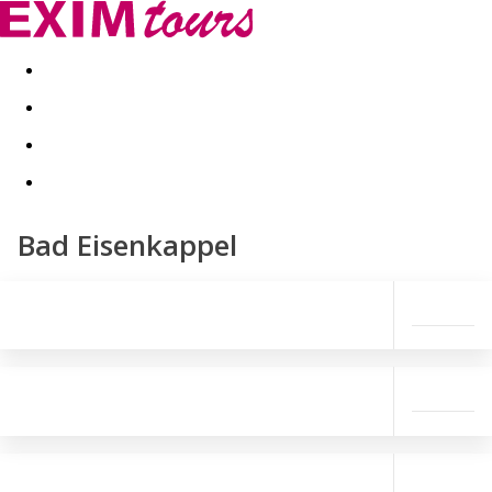
Akční nabídky
Last minute
First minute - Exotika a zim
Bad Eisenkappel