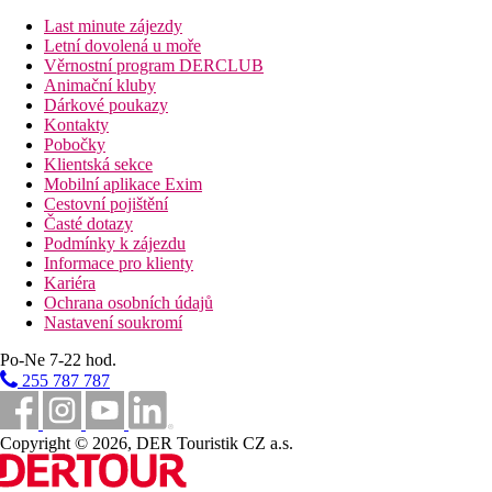
bufet
Last minute zájezdy
Letní dovolená u moře
Vzdálenosti
Věrnostní program DERCLUB
Animační kluby
55 km
Dárkové poukazy
Vzdálenost od nejbližšího letiště
Kontakty
Pobočky
300 m
Klientská sekce
Centrum města
Mobilní aplikace Exim
Cestovní pojištění
200 m
Časté dotazy
Autobusová stanice
Podmínky k zájezdu
Informace pro klienty
500 m
Kariéra
Nákupy
Ochrana osobních údajů
Nastavení soukromí
14 km
Jezero
Po-Ne 7-22 hod.
255 787 787
Bazény
Copyright © 2026, DER Touristik CZ a.s.
Lehátka u bazénu
Slunečníky u bazénu