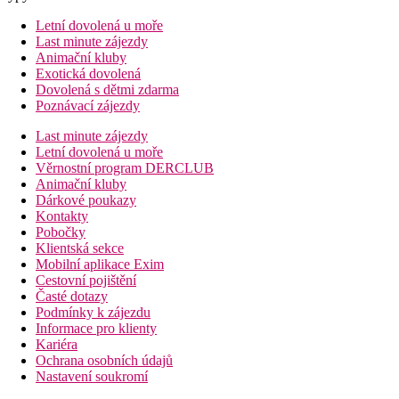
Letní dovolená u moře
Last minute zájezdy
Animační kluby
Exotická dovolená
Dovolená s dětmi zdarma
Poznávací zájezdy
Last minute zájezdy
Letní dovolená u moře
Věrnostní program DERCLUB
Animační kluby
Dárkové poukazy
Kontakty
Pobočky
Klientská sekce
Mobilní aplikace Exim
Cestovní pojištění
Časté dotazy
Podmínky k zájezdu
Informace pro klienty
Kariéra
Ochrana osobních údajů
Nastavení soukromí