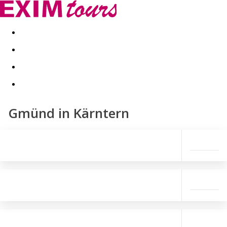
Akční nabídky
Last minute
First minute - Exotika a zim
Gmünd in Kärntern