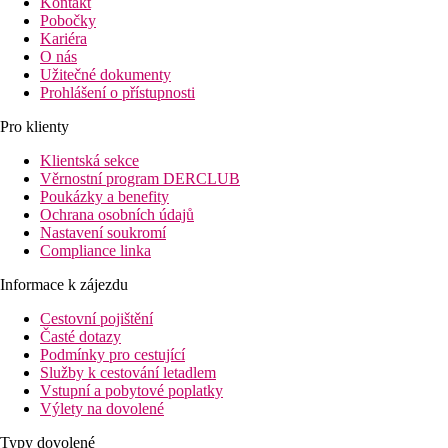
Kontakt
Pobočky
Kariéra
O nás
Užitečné dokumenty
Prohlášení o přístupnosti
Pro klienty
Klientská sekce
Věrnostní program DERCLUB
Poukázky a benefity
Ochrana osobních údajů
Nastavení soukromí
Compliance linka
Informace k zájezdu
Cestovní pojištění
Časté dotazy
Podmínky pro cestující
Služby k cestování letadlem
Vstupní a pobytové poplatky
Výlety na dovolené
Typy dovolené