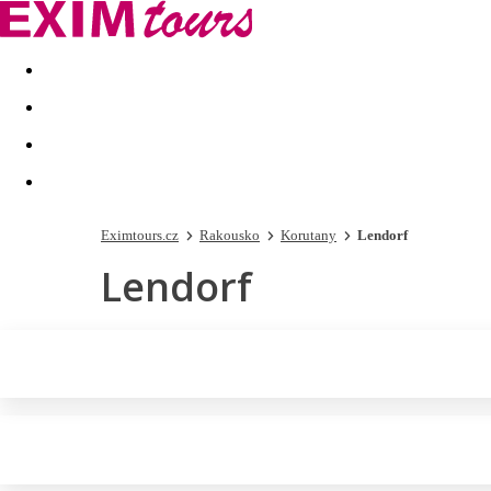
Akční nabídky
Last minute
First minute - Exotika a zim
Eximtours.cz
Rakousko
Korutany
Lendorf
Lendorf