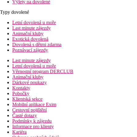
Výlety na dovolené
Typy dovolené
Letní dovolená u moře
Last minute zájezdy
Animační kluby
Exotická dovolená
Dovolená s dětmi zdarma
Poznávací zájezdy
Last minute zájezdy
Letní dovolená u moře
Věrnostní program DERCLUB
Animační kluby
Dárkové poukazy
Kontakty
Pobočky
Klientská sekce
Mobilní aplikace Exim
Cestovní pojištění
Časté dotazy
Podmínky k zájezdu
Informace pro klienty
Kariéra