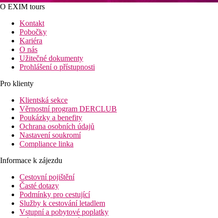
O EXIM tours
Kontakt
Pobočky
Kariéra
O nás
Užitečné dokumenty
Prohlášení o přístupnosti
Pro klienty
Klientská sekce
Věrnostní program DERCLUB
Poukázky a benefity
Ochrana osobních údajů
Nastavení soukromí
Compliance linka
Informace k zájezdu
Cestovní pojištění
Časté dotazy
Podmínky pro cestující
Služby k cestování letadlem
Vstupní a pobytové poplatky