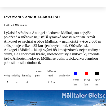
LYŽOVÁNÍ V ANKOGEL-MÖLLTAL!
1 200 - 3 100 m n.m.
Lyžařská střediska Ankogel a ledovec Mölltal jsou nejvýše
položené a sněhově nejjistější lyžařské oblasti Korutan. Areál
Ankogel se nachází u obce Mallnitz, v nadmořské výšce 2 600 m
a disponuje celkem 35 km sjezdových tratí. Obě střediska –
Ankogel i Mölltal – lákají svými 88 km sjezdovek nejen rodiny s
dětmi, ale i sportovní lyžaře, snowboardisty a milovníky freeride
jízdy. Ankogel i ledovec Mölltal se pyšní typickou korutanskou
pohostinností a útulností.
snow
běžecké
vleky
sedačky
lanovky
park
tratě
sjezdovky
12/22
11/51
9/15
7
4
4
1
41 km
km
km
km