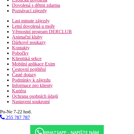
Dovolená s dětmi zdarma
Poznávací zájezdy
Last minute zájezdy
Letní dovolená u moře
Věrnostní program DERCLUB
Animační kluby
Dárkové poukazy
Kontakty
Pobočky
Klientská sekce
Mobilní aplikace Exim
Cestovní pojištění
Časté dotazy
Podmínky k zájezdu
Informace pro klienty
Kariéra
Ochrana osobních údajů
Nastavení soukromí
Po-Ne 7-22 hod.
255 787 787
WHATSAPP - NAPIŠTE NÁM