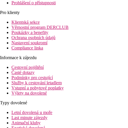
Prohlášení o přístupnosti
Pro klienty
Klientská sekce
Věrnostní program DERCLUB
Poukázky a benefity
Ochrana osobních údajů
Nastavení soukromí
Compliance linka
Informace k zájezdu
Cestovní pojištění
Časté dotazy
Podmínky pro cestující
Služby k cestování letadlem
Vstupní a pobytové poplatky
Výlety na dovolené
Typy dovolené
Letní dovolená u moře
Last minute zájezdy
Animační kluby
Exotická dovolená