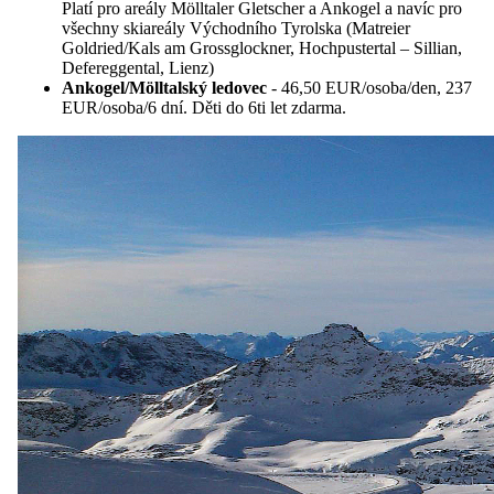
Platí pro areály Mölltaler Gletscher a Ankogel a navíc pro
všechny skiareály Východního Tyrolska (Matreier
Goldried/Kals am Grossglockner, Hochpustertal – Sillian,
Defereggental, Lienz)
Ankogel/Mölltalský ledovec
- 46,50 EUR/osoba/den, 237
EUR/osoba/6 dní. Děti do 6ti let zdarma.