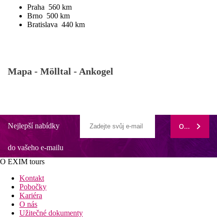
Praha 560 km
Brno 500 km
Bratislava 440 km
Mapa -
Mölltal - Ankogel
Nejlepší nabídky
ODEBÍRAT
do vašeho e-mailu
O EXIM tours
Kontakt
Pobočky
Kariéra
O nás
Užitečné dokumenty