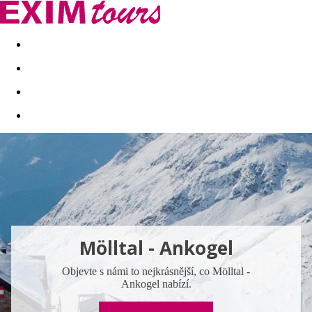
Akční nabídky
Last minute
First minute - Exotika a zim
Mölltal - Ankogel
Objevte s námi to nejkrásnější, co Mölltal -
Ankogel nabízí.