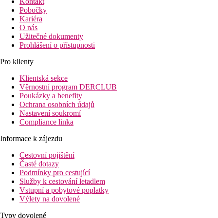
Kontakt
Pobočky
Kariéra
O nás
Užitečné dokumenty
Prohlášení o přístupnosti
Pro klienty
Klientská sekce
Věrnostní program DERCLUB
Poukázky a benefity
Ochrana osobních údajů
Nastavení soukromí
Compliance linka
Informace k zájezdu
Cestovní pojištění
Časté dotazy
Podmínky pro cestující
Služby k cestování letadlem
Vstupní a pobytové poplatky
Výlety na dovolené
Typy dovolené