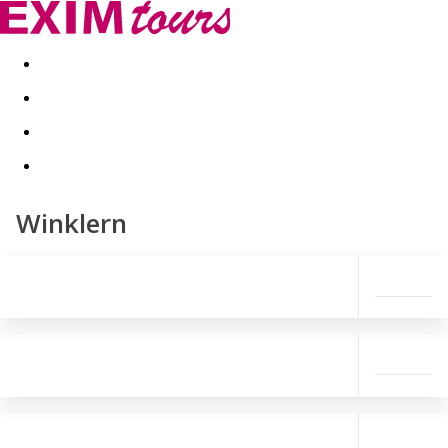
Akční nabídky
Last minute
First minute - Exotika a zim
Winklern