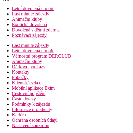
Letní dovolená u moře
Last minute zájezdy
Animační kluby
Exotická dovolená
Dovolená s dětmi zdarma
Poznávací zájezdy
Last minute zájezdy
Letní dovolená u moře
Věrnostní program DERCLUB
Animační kluby
Dárkové poukazy
Kontakty
Pobočky
Klientská sekce
Mobilní aplikace Exim
Cestovní pojištění
Časté dotazy
Podmínky k zájezdu
Informace pro klienty
Kariéra
Ochrana osobních údajů
Nastavení soukromí