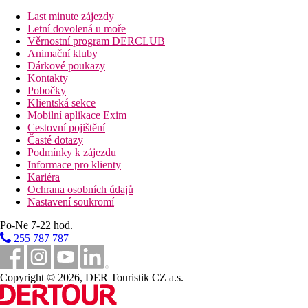
Last minute zájezdy
Vzdálenosti
Letní dovolená u moře
Věrnostní program DERCLUB
800 m
Animační kluby
Centrum města
Dárkové poukazy
Kontakty
Fotogalerie
Pobočky
Klientská sekce
Mobilní aplikace Exim
Cestovní pojištění
Časté dotazy
Podmínky k zájezdu
Informace pro klienty
Kariéra
Ochrana osobních údajů
Nastavení soukromí
Po-Ne 7-22 hod.
255 787 787
Copyright © 2026, DER Touristik CZ a.s.