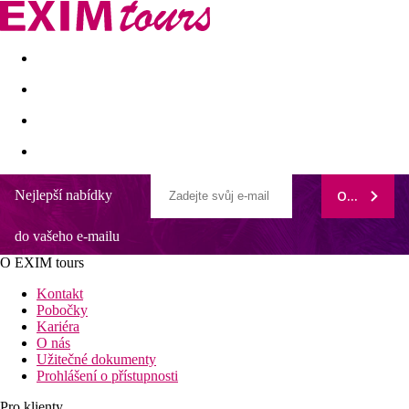
Akční nabídky
Last minute
First minute - Exotika a zim
Nejlepší nabídky
ODEBÍRAT
Alpenblick
do vašeho e-mailu
Sjezdovka až ke dveřím
Dobře vybavené wellness centrum
O EXIM tours
Vhodné pro rodiny s dětmi
S panoramatickým výhledem na údolí Gastein
Kontakt
V blízkosti centra
Pobočky
Kariéra
Poloha
O nás
Užitečné dokumenty
Hotel leží v nadmořské výšce 1.000 m n.m., na klidném místě,
Prohlášení o přístupnosti
cca 10 min pěšky od historického centra (800 m). Lázně a
nádraží cca 2 km. Běžecká stopa 2,5 km. Zastávka skibusu u
Pro klienty