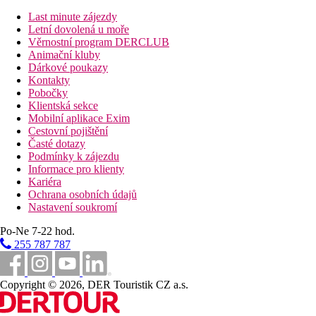
libovolně dlouhé pobyty od 3 nocí resp. pevně dané týdenní poby
Last minute zájezdy
Letní dovolená u moře
Vzdálenosti
Věrnostní program DERCLUB
Animační kluby
410 km
Dárkové poukazy
Praha
Kontakty
Pobočky
365 km
Klientská sekce
Brno
Mobilní aplikace Exim
Cestovní pojištění
305 km
Časté dotazy
Bratislava
Podmínky k zájezdu
Informace pro klienty
Fotogalerie
Kariéra
Ochrana osobních údajů
Nastavení soukromí
Po-Ne 7-22 hod.
255 787 787
Copyright © 2026, DER Touristik CZ a.s.