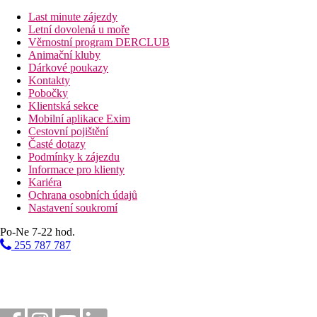
Last minute zájezdy
415 km
Letní dovolená u moře
Brno
Věrnostní program DERCLUB
Animační kluby
355 km
Dárkové poukazy
Bratislava
Kontakty
Pobočky
Fotogalerie
Klientská sekce
Mobilní aplikace Exim
Cestovní pojištění
Časté dotazy
Podmínky k zájezdu
Informace pro klienty
Kariéra
Ochrana osobních údajů
Nastavení soukromí
Po-Ne 7-22 hod.
255 787 787