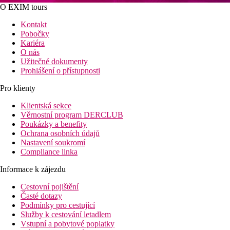
O EXIM tours
Kontakt
Pobočky
Kariéra
O nás
Užitečné dokumenty
Prohlášení o přístupnosti
Pro klienty
Klientská sekce
Věrnostní program DERCLUB
Poukázky a benefity
Ochrana osobních údajů
Nastavení soukromí
Compliance linka
Informace k zájezdu
Cestovní pojištění
Časté dotazy
Podmínky pro cestující
Služby k cestování letadlem
Vstupní a pobytové poplatky