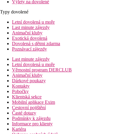
Výlety na dovolené
Typy dovolené
Letní dovolená u moře
Last minute zájezdy
Animační kluby
Exotická dovolená
Dovolená s dětmi zdarma
Poznávací zájezdy
Last minute zájezdy
Letní dovolená u moře
Věrnostní program DERCLUB
Animační kluby
Dárkové poukazy
Kontakty
Pobočky
Klientská sekce
Mobilní aplikace Exim
Cestovní pojištění
Časté dotazy
Podmínky k zájezdu
Informace pro klienty
Kariéra