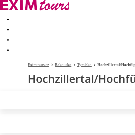
Akční nabídky
Last minute
First minute - Exotika a zim
Eximtours.cz
Rakousko
Tyrolsko
Hochzillertal/Hochfü
Hochzillertal/Hochf