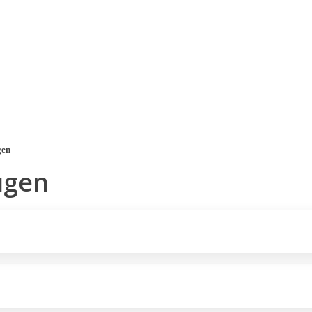
a u moře
Animační kluby
First minute – Léto 2027
Vě
gen
ügen