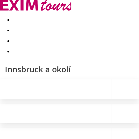
Akční nabídky
Last minute
First minute - Exotika a zim
Innsbruck a okolí