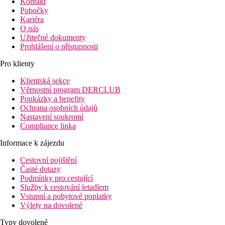
Kontakt
Pobočky
Kariéra
O nás
Užitečné dokumenty
Prohlášení o přístupnosti
Pro klienty
Klientská sekce
Věrnostní program DERCLUB
Poukázky a benefity
Ochrana osobních údajů
Nastavení soukromí
Compliance linka
Informace k zájezdu
Cestovní pojištění
Časté dotazy
Podmínky pro cestující
Služby k cestování letadlem
Vstupní a pobytové poplatky
Výlety na dovolené
Typy dovolené