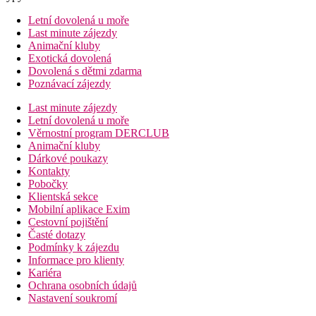
Letní dovolená u moře
Last minute zájezdy
Animační kluby
Exotická dovolená
Dovolená s dětmi zdarma
Poznávací zájezdy
Last minute zájezdy
Letní dovolená u moře
Věrnostní program DERCLUB
Animační kluby
Dárkové poukazy
Kontakty
Pobočky
Klientská sekce
Mobilní aplikace Exim
Cestovní pojištění
Časté dotazy
Podmínky k zájezdu
Informace pro klienty
Kariéra
Ochrana osobních údajů
Nastavení soukromí