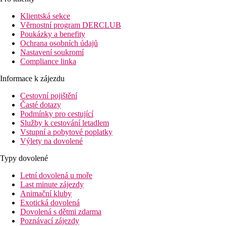
Popis hotelu
Klientská sekce
Při příjezdu na hotel budete přivítáni příjemnou obsluhou
Věrnostní program DERCLUB
recepce, která Vám bude k dispozici po celý Váš pobyt.
Poukázky a benefity
Samozřejmostí je restaurace s chutnými jídly a bar s alko a
Ochrana osobních údajů
nealko nápoji. Hotel také poskytuje úschovnu lyží/zavazadel a
Nastavení soukromí
bezplatné Wi-Fi ve veřejných prostorách
Compliance linka
Popis pokoje
Informace k zájezdu
Hotel má 32 prostorných a úhledných pokojů s nádherným
Cestovní pojištění
výhledem na Kitzbühelské hory. Každý pokoj je vybaven
Časté dotazy
sprchou nebo vanou, toaletou, TV s plochou obrazovkou a
Podmínky pro cestující
balkonem. K dispozici je také 13 pokojů, které jsou zařízeny
Služby k cestování letadlem
jako rodinné pokoje. Tyto pokoje mají dvě místnost, ložnici s
Vstupní a pobytové poplatky
manželskou postelí a ve druhé části je lůžko a palanda
Výlety na dovolené
Sport a zábava
Typy dovolené
Součásti hotelu je venkovní bazén s terasou na slunění. K
odpočinku využijte útulné wellness centrum, které můžete
Letní dovolená u moře
využívat zdarma. Sauna, parní lázeň a wellness centrum jsou
Last minute zájezdy
ideálním způsobem, jak zakončit aktivní den
Animační kluby
Exotická dovolená
Stravování
Dovolená s dětmi zdarma
Polopenze - snídaně a večeře
Poznávací zájezdy