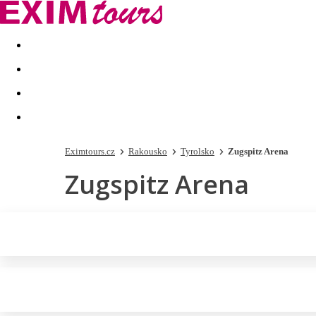
Akční nabídky
Last minute
First minute - Exotika a zim
Eximtours.cz
Rakousko
Tyrolsko
Zugspitz Arena
Zugspitz Arena