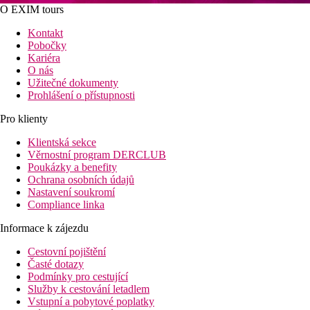
O EXIM tours
Kontakt
Pobočky
Kariéra
O nás
Užitečné dokumenty
Prohlášení o přístupnosti
Pro klienty
Klientská sekce
Věrnostní program DERCLUB
Poukázky a benefity
Ochrana osobních údajů
Nastavení soukromí
Compliance linka
Informace k zájezdu
Cestovní pojištění
Časté dotazy
Podmínky pro cestující
Služby k cestování letadlem
Vstupní a pobytové poplatky