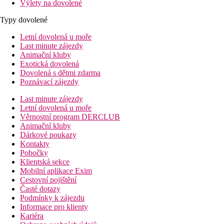
Výlety na dovolené
Typy dovolené
Letní dovolená u moře
Last minute zájezdy
Animační kluby
Exotická dovolená
Dovolená s dětmi zdarma
Poznávací zájezdy
Last minute zájezdy
Letní dovolená u moře
Věrnostní program DERCLUB
Animační kluby
Dárkové poukazy
Kontakty
Pobočky
Klientská sekce
Mobilní aplikace Exim
Cestovní pojištění
Časté dotazy
Podmínky k zájezdu
Informace pro klienty
Kariéra