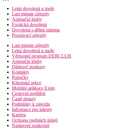
Letní dovolená u moře
Last minute zájezdy
Animační kluby
Exotická dovolená
Dovolená s dětmi zdarma
Poznávací zájezdy
Last minute zájezdy
Letní dovolená u moře
Věrnostní program DERCLUB
Animační kluby
Dárkové poukazy
Kontakty
Pobočky
Klientská sekce
Mobilní aplikace Exim
Cestovní pojištění
Časté dotazy
Podmínky k zájezdu
Informace pro klienty
Kariéra
Ochrana osobních údajů
Nastavení soukromí