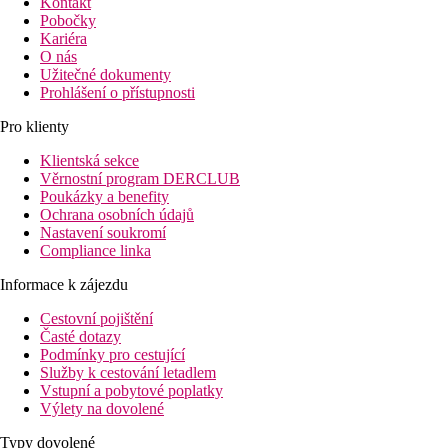
Kontakt
Pobočky
Kariéra
O nás
Užitečné dokumenty
Prohlášení o přístupnosti
Pro klienty
Klientská sekce
Věrnostní program DERCLUB
Poukázky a benefity
Ochrana osobních údajů
Nastavení soukromí
Compliance linka
Informace k zájezdu
Cestovní pojištění
Časté dotazy
Podmínky pro cestující
Služby k cestování letadlem
Vstupní a pobytové poplatky
Výlety na dovolené
Typy dovolené