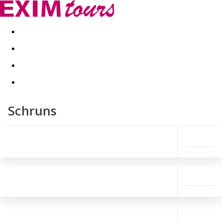
Akční nabídky
Last minute
First minute - Exotika a zim
Schruns