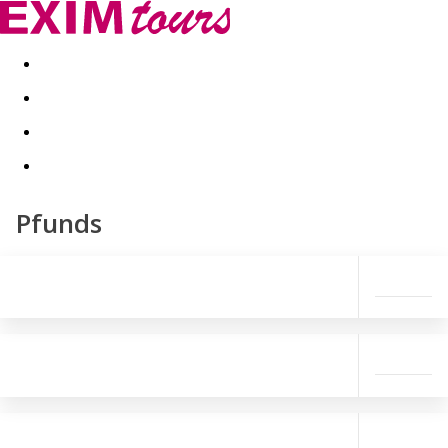
Akční nabídky
Last minute
First minute - Exotika a zim
Pfunds