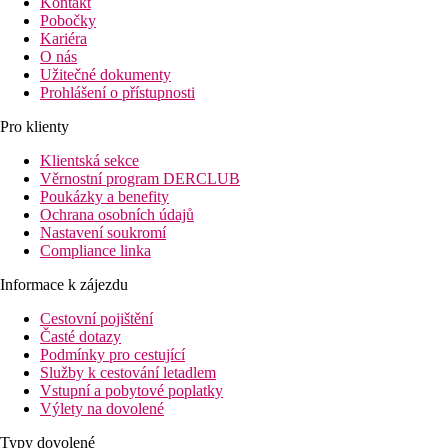
Kontakt
Pobočky
Kariéra
O nás
Užitečné dokumenty
Prohlášení o přístupnosti
Pro klienty
Klientská sekce
Věrnostní program DERCLUB
Poukázky a benefity
Ochrana osobních údajů
Nastavení soukromí
Compliance linka
Informace k zájezdu
Cestovní pojištění
Časté dotazy
Podmínky pro cestující
Služby k cestování letadlem
Vstupní a pobytové poplatky
Výlety na dovolené
Typy dovolené