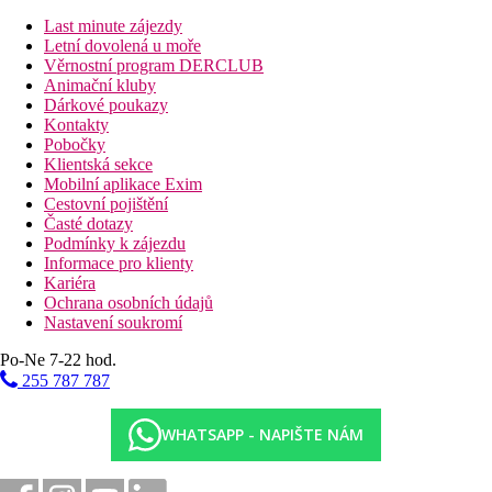
Last minute zájezdy
Vzdálenosti
Letní dovolená u moře
Věrnostní program DERCLUB
1,5 km
Animační kluby
Nákupy
Dárkové poukazy
Kontakty
65 km
Pobočky
Vzdálenost od nejbližšího letiště
Klientská sekce
Mobilní aplikace Exim
1,5 km
Cestovní pojištění
Centrum města
Časté dotazy
Podmínky k zájezdu
2 km
Informace pro klienty
Vlakové nádraží
Kariéra
Ochrana osobních údajů
Fotogalerie
Nastavení soukromí
Po-Ne 7-22 hod.
255 787 787
WHATSAPP - NAPIŠTE NÁM