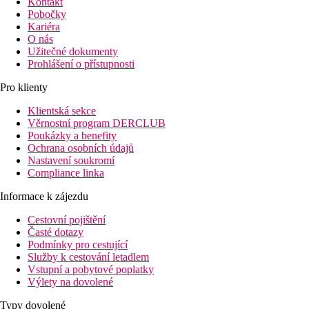
Kontakt
Pobočky
Kariéra
O nás
Užitečné dokumenty
Prohlášení o přístupnosti
Pro klienty
Klientská sekce
Věrnostní program DERCLUB
Poukázky a benefity
Ochrana osobních údajů
Nastavení soukromí
Compliance linka
Informace k zájezdu
Cestovní pojištění
Časté dotazy
Podmínky pro cestující
Služby k cestování letadlem
Vstupní a pobytové poplatky
Výlety na dovolené
Typy dovolené