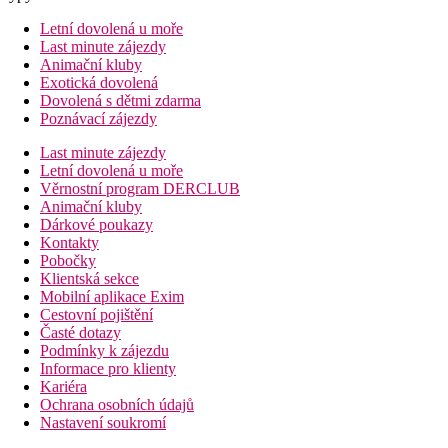
Letní dovolená u moře
Last minute zájezdy
Animační kluby
Exotická dovolená
Dovolená s dětmi zdarma
Poznávací zájezdy
Last minute zájezdy
Letní dovolená u moře
Věrnostní program DERCLUB
Animační kluby
Dárkové poukazy
Kontakty
Pobočky
Klientská sekce
Mobilní aplikace Exim
Cestovní pojištění
Časté dotazy
Podmínky k zájezdu
Informace pro klienty
Kariéra
Ochrana osobních údajů
Nastavení soukromí