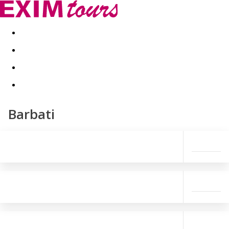
Akční nabídky
Last minute
First minute - Exotika a zim
Barbati