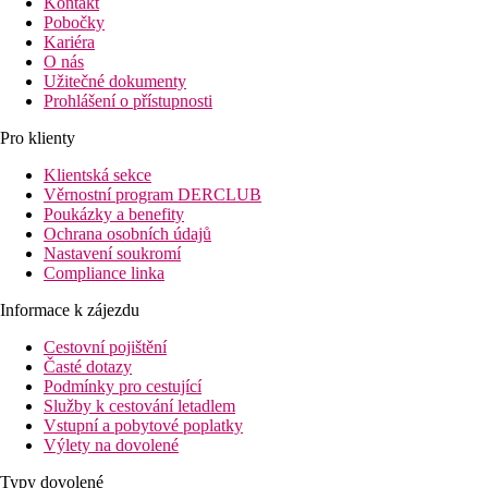
Kontakt
Pobočky
Kariéra
O nás
Užitečné dokumenty
Prohlášení o přístupnosti
Pro klienty
Klientská sekce
Věrnostní program DERCLUB
Poukázky a benefity
Ochrana osobních údajů
Nastavení soukromí
Compliance linka
Informace k zájezdu
Cestovní pojištění
Časté dotazy
Podmínky pro cestující
Služby k cestování letadlem
Vstupní a pobytové poplatky
Výlety na dovolené
Typy dovolené