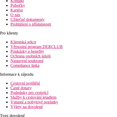
Kontakt
Pobočky
Kariéra
O nás
Užitečné dokumenty
Prohlášení o přístupnosti
Pro klienty
Klientská sekce
Věrnostní program DERCLUB
Poukázky a benefity
Ochrana osobních údajů
Nastavení soukromí
Compliance linka
Informace k zájezdu
Cestovní pojištění
Časté dotazy
Podmínky pro cestující
Služby k cestování letadlem
Vstupní a pobytové poplatky
Výlety na dovolené
Typy dovolené