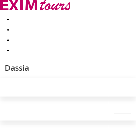
Akční nabídky
Last minute
First minute - Exotika a zim
Dassia