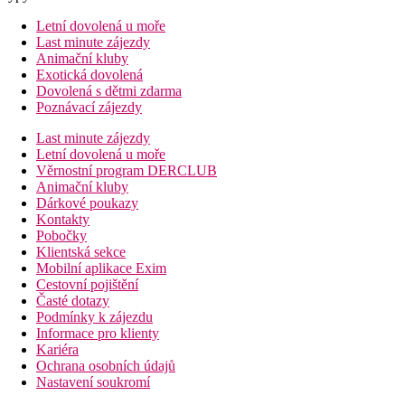
Letní dovolená u moře
Last minute zájezdy
Animační kluby
Exotická dovolená
Dovolená s dětmi zdarma
Poznávací zájezdy
Last minute zájezdy
Letní dovolená u moře
Věrnostní program DERCLUB
Animační kluby
Dárkové poukazy
Kontakty
Pobočky
Klientská sekce
Mobilní aplikace Exim
Cestovní pojištění
Časté dotazy
Podmínky k zájezdu
Informace pro klienty
Kariéra
Ochrana osobních údajů
Nastavení soukromí