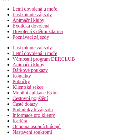
Letní dovolená u moře
Last minute zájezdy
Animační kluby
Exotická dovolená
Dovolená s dětmi zdarma
Poznávací zájezdy
Last minute zájezdy
Letní dovolená u moře
Věrnostní program DERCLUB
Animační kluby
Dárkové poukazy
Kontakty
Pobočky
Klientská sekce
Mobilní aplikace Exim
Cestovní pojištění
Časté dotazy
Podmínky k zájezdu
Informace pro klienty
Kariéra
Ochrana osobních údajů
Nastavení soukromí