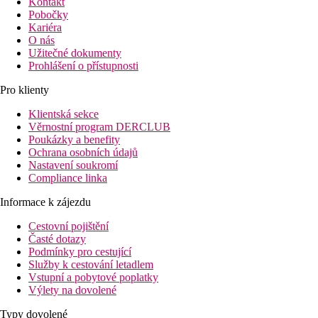
Kontakt
Pobočky
Kariéra
O nás
Užitečné dokumenty
Prohlášení o přístupnosti
Pro klienty
Klientská sekce
Věrnostní program DERCLUB
Poukázky a benefity
Ochrana osobních údajů
Nastavení soukromí
Compliance linka
Informace k zájezdu
Cestovní pojištění
Časté dotazy
Podmínky pro cestující
Služby k cestování letadlem
Vstupní a pobytové poplatky
Výlety na dovolené
Typy dovolené