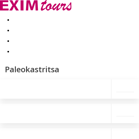
Akční nabídky
Last minute
First minute - Exotika a zim
Paleokastritsa