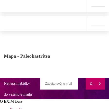
Mapa -
Paleokastritsa
Nejlepší nabídky
ODEBÍRAT
do vašeho e-mailu
O EXIM tours