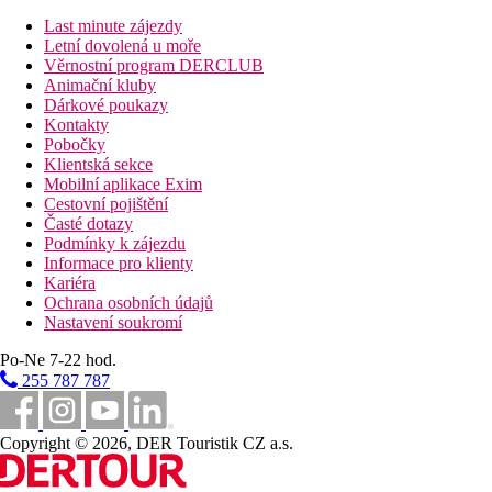
Internet
Last minute zájezdy
Zdarma:
Wifi v rámci celého resortu.
Letní dovolená u moře
Věrnostní program DERCLUB
Web
Animační kluby
www.cabanablulifestyle.gr
Dárkové poukazy
Kontakty
Oficiální kategorie
Pobočky
5 hvězdiček
Klientská sekce
Mobilní aplikace Exim
Poznámka
Cestovní pojištění
V Řecku je povinnost hradit klimatickou taxu v závislosti na kat
Časté dotazy
Podmínky k zájezdu
Vzdálenosti
Informace pro klienty
Kariéra
Ochrana osobních údajů
150 m
Nastavení soukromí
Vzdálenost k pláži
Po-Ne 7-22 hod.
7 km
255 787 787
Vzdálenost od nejbližšího letiště
600 m
Centrum města
Copyright © 2026, DER Touristik CZ a.s.
Pláž