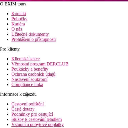
O EXIM tours
Kontakt
Pobočky
Kariéra
O nás
Užitečné dokumenty
Prohlášení o přístupnosti
Pro klienty
Klientská sekce
Věrnostní program DERCLUB
Poukázky a benefity
Ochrana osobních údajů
Nastavení soukromí
Compliance linka
Informace k zájezdu
Cestovní pojištění
Časté dotazy
Podmínky pro cestující
Služby k cestování letadlem
Vstupní a pobytové poplatky