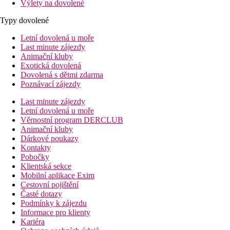
Výlety na dovolené
Typy dovolené
Letní dovolená u moře
Last minute zájezdy
Animační kluby
Exotická dovolená
Dovolená s dětmi zdarma
Poznávací zájezdy
Last minute zájezdy
Letní dovolená u moře
Věrnostní program DERCLUB
Animační kluby
Dárkové poukazy
Kontakty
Pobočky
Klientská sekce
Mobilní aplikace Exim
Cestovní pojištění
Časté dotazy
Podmínky k zájezdu
Informace pro klienty
Kariéra