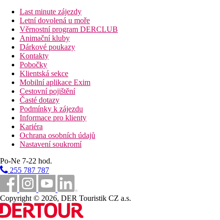
Last minute zájezdy
Stravování
Letní dovolená u moře
Věrnostní program DERCLUB
All inclusive
Animační kluby
Dárkové poukazy
Vzdálenosti
Kontakty
Pobočky
6 km
Klientská sekce
Centrum města
Mobilní aplikace Exim
Cestovní pojištění
28 km
Časté dotazy
Vzdálenost od nejbližšího letiště
Podmínky k zájezdu
Informace pro klienty
500 m
Kariéra
Nákupy
Ochrana osobních údajů
Nastavení soukromí
650 m
Vzdálenost k pláži
Po-Ne 7-22 hod.
255 787 787
Pláž
Copyright © 2026, DER Touristik CZ a.s.
Lehátka na pláži za poplatek
Slunečníky na pláži za poplatek
Plážová dovolená