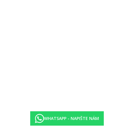
ětšinou prostorově oddělena schody, v hlavním komplexu
ší – v sesterském hotelu Kipriotis Aqualand (2x za pobyt možná návště
 cca 10 EUR/ks)
ských hotelech Kipriotis Panorama Hotel a Kipriotis Village
WHATSAPP - NAPIŠTE NÁM