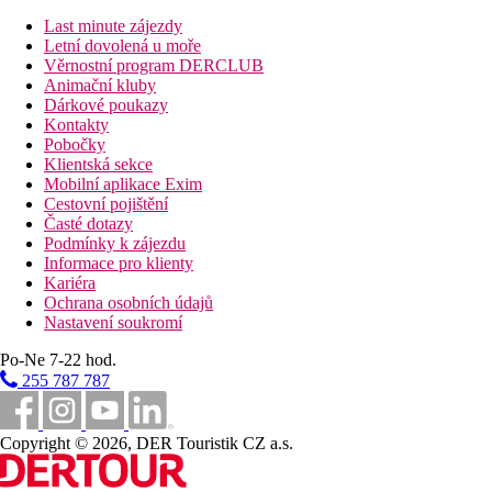
Last minute zájezdy
Zdarma:
Wi-Fi v lobby a u bazénu.
Letní dovolená u moře
Věrnostní program DERCLUB
Web
Animační kluby
Dárkové poukazy
https://gorgonahotel.com/
Kontakty
Oficiální kategorie
Pobočky
3 hvězdičky
Klientská sekce
Mobilní aplikace Exim
Poznámka
Cestovní pojištění
Časté dotazy
V Řecku je povinnost hradit klimatickou taxu v závislosti na kat
Podmínky k zájezdu
aktivit může být ovlivněna zavedením případných hygienických č
Informace pro klienty
Kariéra
Vzdálenosti
Ochrana osobních údajů
Nastavení soukromí
6 km
Po-Ne 7-22 hod.
Centrum města
255 787 787
13 km
Vzdálenost od nejbližšího letiště
Copyright © 2026, DER Touristik CZ a.s.
150 m
Vzdálenost k pláži