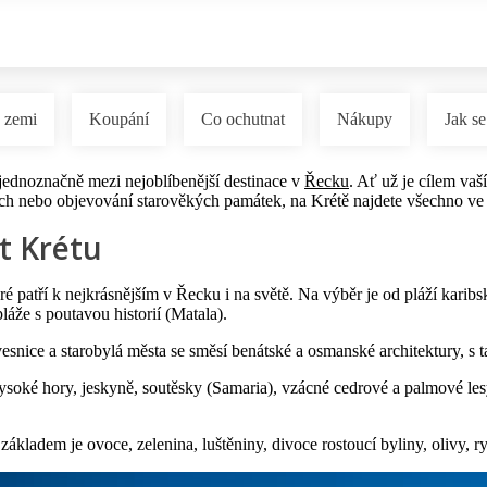
 zemi
Koupání
Co ochutnat
Nákupy
Jak se
í jednoznačně mezi nejoblíbenější destinace v
Řecku
. Ať už je cílem va
ách nebo objevování starověkých památek, na Krétě najdete všechno ve
t Krétu
eré patří k nejkrásnějším v Řecku i na světě. Na výběr je od pláží karib
áže s poutavou historií (Matala).
 vesnice a starobylá města se směsí benátské a osmanské architektury, s 
ysoké hory, jeskyně, soutěsky (Samaria), vzácné cedrové a palmové lesy a
– základem je ovoce, zelenina, luštěniny, divoce rostoucí byliny, olivy, r