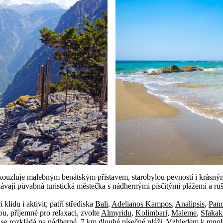
okouzluje malebným benátským přístavem, starobylou pevností i krásný
dávají půvabná turistická městečka s nádhernými písčitými plážemi a
lidu i aktivit, patří střediska
Bali
,
Adelianos Kampos
,
Analipsis
,
Pan
u, příjemné pro relaxaci, zvolte
Almyridu
,
Kolimbari
,
Maleme
,
Sfakak
 se rozkládá na nádherné, 7 km dlouhé písečné pláži. Vzhledem k mnoh