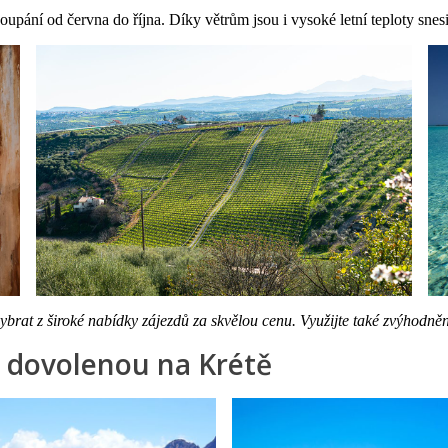
oupání od června do října. Díky větrům jsou i vysoké letní teploty sne
brat z široké nabídky zájezdů za skvělou cenu. Využijte také zvýhodn
o dovolenou na Krétě