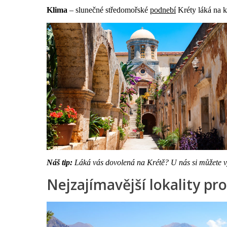
Klima
– slunečné středomořské
podnebí
Kréty láká na k
Náš tip:
Láká vás dovolená na Krétě? U nás si můžete vy
Nejzajímavější lokality pr