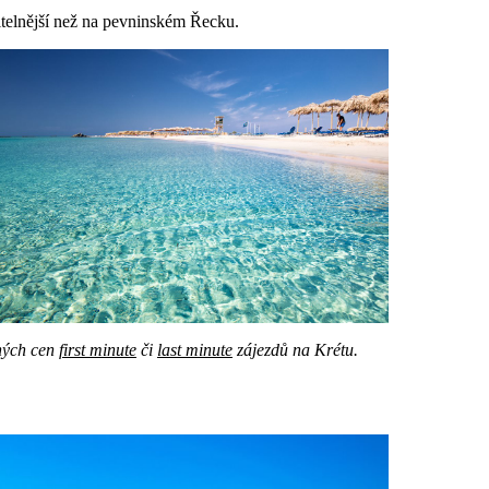
sitelnější než na pevninském Řecku.
ěných cen
first minute
či
last minute
zájezdů na Krétu.