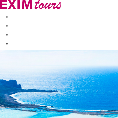
Akční nabídky
Last minute
First minute - Exotika a zim