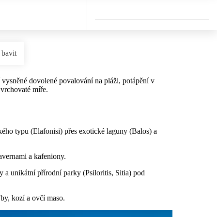
 bavit
ší vysněné dovolené povalování na pláži, potápění v
 vrchovaté míře.
ského typu (Elafonisi) přes exotické laguny (Balos) a
tavernami a kafeniony.
 unikátní přírodní parky (Psiloritis, Sitia) pod
yby, kozí a ovčí maso.