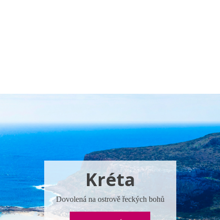
a u moře
Animační kluby
First minute – Léto 2027
Vě
Kréta
Dovolená na ostrově řeckých bohů