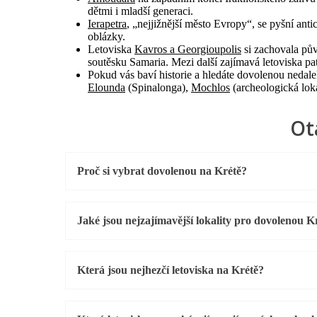
dětmi i mladší generaci.
Ierapetra
, „nejjižnější město Evropy“, se pyšní ant
oblázky.
Letoviska
Kavros a Georgioupolis
si zachovala pův
soutěsku Samaria. Mezi další zajímavá letoviska pa
Pokud vás baví historie a hledáte dovolenou nedale
Elounda
(Spinalonga),
Mochlos
(archeologická loka
Ot
Proč si vybrat dovolenou na Krétě?
Jaké jsou nejzajímavější lokality pro dovolenou K
Která jsou nejhezčí letoviska na Krétě?