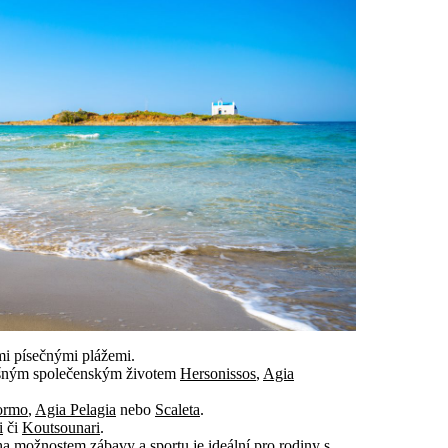
mi písečnými plážemi.
 rušným společenským životem
Hersonissos
,
Agia
ormo
,
Agia Pelagia
nebo
Scaleta
.
i
či
Koutsounari
.
a možnostem zábavy a sportu je ideální pro rodiny s