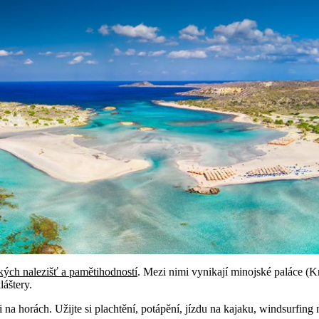
kých nalezišť a pamětihodností
. Mezi nimi vynikají minojské paláce (K
áštery.
 na horách. Užijte si plachtění, potápění, jízdu na kajaku, windsurfing 