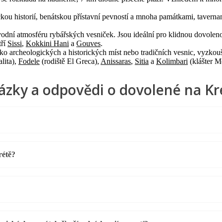
ickou historií, benátskou přístavní pevností a mnoha památkami, tavern
odní atmosféru rybářských vesniček. Jsou ideální pro klidnou dovolenou
tří
Sissi
,
Kokkini Hani
a
Gouves
.
ko archeologických a historických míst nebo tradičních vesnic, vyzkouš
lita),
Fodele
(rodiště El Greca),
Anissaras
,
Sitia
a
Kolimbari
(klášter M
ázky a odpovědi o dovolené na Kr
rétě?