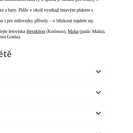
ami a bary. Pláže v okolí vynikají tmavým pískem s
 i pro milovníky přírody – v blízkosti najdete mj.
ejte letoviska
Heraklion
(Knóssos),
Malia
(palác Malia),
oni Gonia).
étě