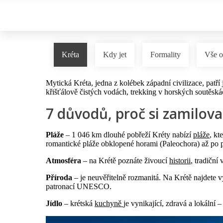
Kréta
Kdy jet
Formality
Vše o
Mytická Kréta, jedna z kolébek západní civilizace, patř
křišťálově čistých vodách, trekking v horských soutěsk
7 důvodů, proč si zamilova
Pláže
– 1 046 km dlouhé pobřeží Kréty nabízí
pláže
, kt
romantické pláže obklopené horami (Paleochora) až po pl
Atmosféra
– na Krétě poznáte živoucí
historii
, tradiční
Příroda
– je neuvěřitelně rozmanitá. Na Krétě najdete v
patronací UNESCO.
Jídlo
– krétská
kuchyně
je vynikající, zdravá a lokální 