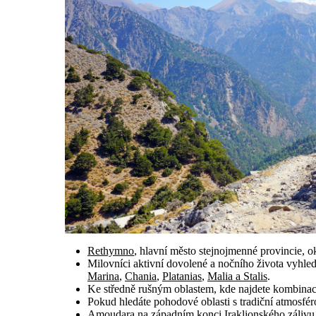
Rethymno
, hlavní město stejnojmenné provincie, 
Milovníci aktivní dovolené a nočního života vyhle
Marina
,
Chania
,
Platanias
,
Malia a Stalis
.
Ke středně rušným oblastem, kde najdete kombinaci k
Pokud hledáte pohodové oblasti s tradiční atmosféro
Amoudara
na západním konci Iraklionského zálivu