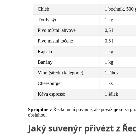
Chléb
1 bochník, 500 
Tvrdý sýr
1 kg
Pivo místní lahvové
0,5 l
Pivo místní točené
0,5 l
Rajčata
1 kg
Banány
1 kg
Víno (střední kategorie)
1 láhev
Cheesburger
1 ks
Káva espresso
1 šálek
Spropitné
v Řecku není povinné, ale považuje se za pro
obsluhou.
Jaký suvenýr přivézt z Ře