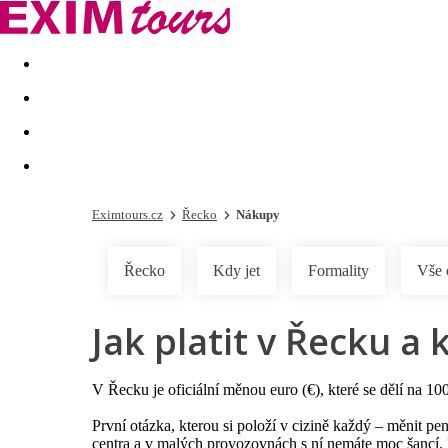
Akční nabídky
Last minute
First minute - Exotika a zim
Eximtours.cz
Řecko
Nákupy
Řecko
Kdy jet
Formality
Vše 
Jak platit v Řecku a
V Řecku je oficiální měnou euro (€), které se dělí na 1
První otázka, kterou si položí v cizině každý – měnit pení
centra a v malých provozovnách s ní nemáte moc šancí. P