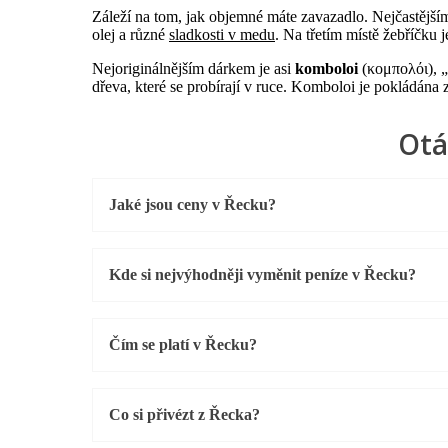
Záleží na tom, jak objemné máte zavazadlo. Nejčastějším
olej a různé
sladkosti v medu
. Na třetím místě žebříčku 
Nejoriginálnějším dárkem je asi
komboloi
(κομπολόι), „a
dřeva, které se probírají v ruce. Komboloi je pokládána
Otá
Jaké jsou ceny v Řecku?
Kde si nejvýhodněji vyměnit peníze v Řecku?
Čím se platí v Řecku?
Co si přivézt z Řecka?