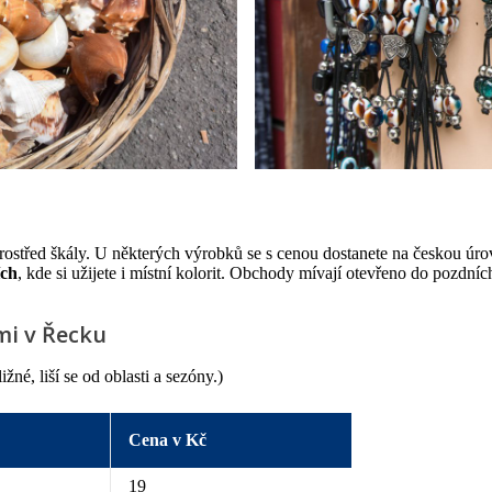
střed škály. U některých výrobků se s cenou dostanete na českou úroveň 
ích
, kde si užijete i místní kolorit. Obchody mívají otevřeno do pozdníc
mi v Řecku
né, liší se od oblasti a sezóny.)
Cena v Kč
19