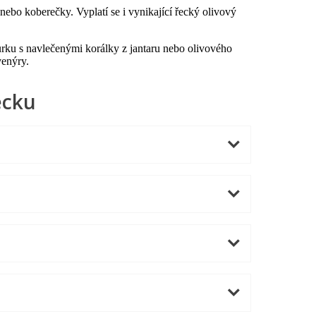
nebo koberečky. Vyplatí se i vynikající řecký olivový
.
ňůrku s navlečenými korálky z jantaru nebo olivového
venýry.
ecku