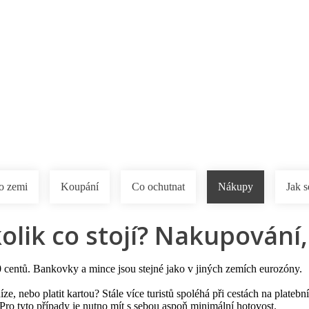
a u moře
Animační kluby
First minute – Léto 2027
Vě
o zemi
Koupání
Co ochutnat
Nákupy
Jak s
 kolik co stojí? Nakupování
00 centů. Bankovky a mince jsou stejné jako v jiných zemích eurozóny.
ze, nebo platit kartou? Stále více turistů spoléhá při cestách na platebn
ro tyto případy je nutno mít s sebou aspoň minimální hotovost.