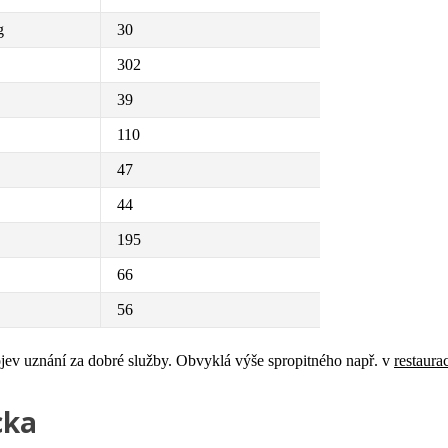
g
30
302
39
110
47
44
195
66
56
jev uznání za dobré služby. Obvyklá výše spropitného např. v
restaura
cka