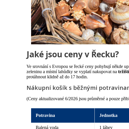
Jaké jsou ceny v Řecku?
Ve srovnání s Evropou se řecké ceny pohybují někde upro
zeleninu a místní lahůdky se vyplatí nakupovat na
tržišt
protáhnout klidně až do 17 hodin.
Nákupní košík s běžnými potravina
(Ceny aktualizované 6/2026 jsou průměrné a pouze přibliž
Potravina
Jednotka
Balená voda
1 láhev