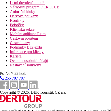
Letní dovolená u moře
Věrnostní program DERCLUB
Animační kluby
Dárkové poukazy
Kontakty
Pobočky
Klientská sekce
Mobilní aplikace Exim
Cestovní pojištění
Časté dotazy
Podmínky k zájezdu
Informace pro klienty
Kariéra
Ochrana osobních údajů
Nastavení soukromí
Po-Ne 7-22 hod.
255 787 787
Copyright © 2026, DER Touristik CZ a.s.