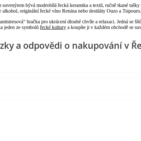
 suvenýrem bývá modrobílá řecká keramika a textil, ručně tkané tašky 
je alkohol, originální řecké víno Retsina nebo destiláty Ouzo a Tsipouro
ntistresová“ hračka pro ukrácení dlouhé chvíle a relaxaci. Jedná se š
 za jeden ze symbolů
řecké kultury
a koupíte ji v každém obchodě se su
zky a odpovědi o nakupování v Ř