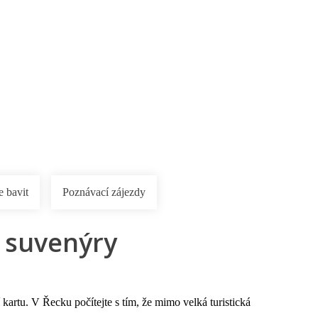
rnostní program DERCLUB
Pobočky
Časté dotazy
D
e bavit
Poznávací zájezdy
, suvenýry
í kartu. V Řecku počítejte s tím, že mimo velká turistická