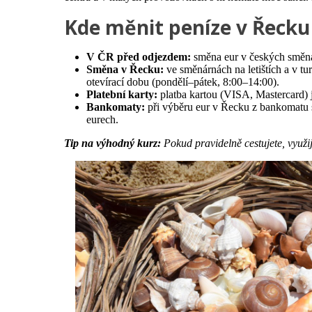
Kde měnit peníze v Řecku
V ČR před odjezdem:
směna eur v českých směná
Směna v Řecku:
ve směnárnách na letištích a v tu
otevírací dobu (pondělí–pátek, 8:00–14:00).
Platební karty:
platba kartou (VISA, Mastercard) j
Bankomaty:
při výběru eur v Řecku z bankomatu 
eurech.
Tip na výhodný kurz:
Pokud pravidelně cestujete, využi