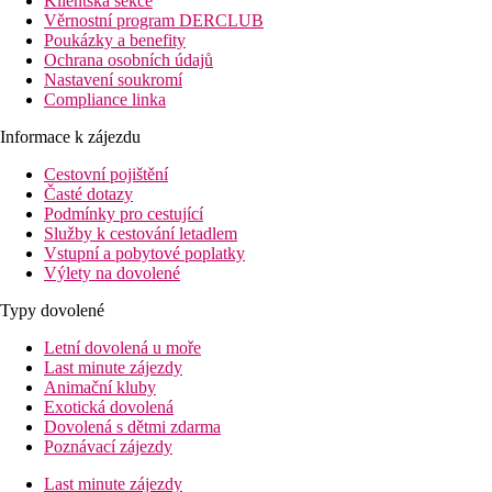
Klientská sekce
Věrnostní program DERCLUB
Poukázky a benefity
Ochrana osobních údajů
Nastavení soukromí
Compliance linka
Informace k zájezdu
Cestovní pojištění
Časté dotazy
Podmínky pro cestující
Služby k cestování letadlem
Vstupní a pobytové poplatky
Výlety na dovolené
Typy dovolené
Letní dovolená u moře
Last minute zájezdy
Animační kluby
Exotická dovolená
Dovolená s dětmi zdarma
Poznávací zájezdy
Last minute zájezdy