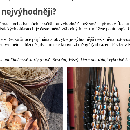
 nejvýhodněji?
rnách nebo bankách je většinou výhodnější než směna přímo v Řecku
ristických oblastech je často méně výhodný kurz + můžete platit poplatk
e v Řecku široce přijímána a obvykle je výhodnější než směna hotovost
se vyhněte nabízené „dynamické konverzi měny“ (zobrazení částky v 
jte multiměnové karty (např. Revolut, Wise), které umožňují výhodné k