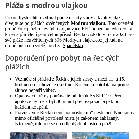
Pláže s modrou vlajkou
Pokud byste chtěli vybírat podle čistoty vody a kvality pláží,
dívejte se po plážích ověnčených
Modrou vlajkou
. Toto ocenění
propůjčuje plážím nevládní organizace FFE pouze na jeden rok a
kritéria přidělení jsou velmi přísná. Řecko získalo v roce 2023 pro
své pláže neuvěřitelných 596 Modrých vlajek,což jej řadí na
druhé místo na světě hned za
Španělsko
.
Doporučení pro pobyt na řeckých
plážích
Vezměte si příklad z Řeků a jejich siesty a mezi 11. a 15.
hodinou se schovejte do stínu. Kojenci a batolata na přímé
slunce nepatří vůbec.
Opalovací krémy používejte minimálně s SPF 10. První
aplikace by měla být 30 minut před expozicí a pak po
každém koupání.
Pravoslavné Řecko není „naturistickou“ destinací. Nudismus
mimo oficiálně povolená místa je zákonem zakázaný.
Nicméně, toleruje se na odlehlých oblastech pláží.