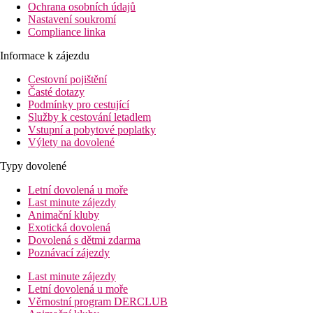
Ochrana osobních údajů
Nastavení soukromí
Compliance linka
Informace k zájezdu
Cestovní pojištění
Časté dotazy
Podmínky pro cestující
Služby k cestování letadlem
Vstupní a pobytové poplatky
Výlety na dovolené
Typy dovolené
Letní dovolená u moře
Last minute zájezdy
Animační kluby
Exotická dovolená
Dovolená s dětmi zdarma
Poznávací zájezdy
Last minute zájezdy
Letní dovolená u moře
Věrnostní program DERCLUB