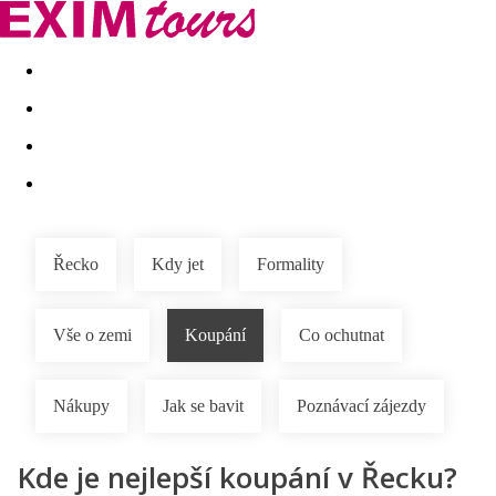
Akční nabídky
Last minute
First minute - Exotika a zim
Řecko
Kdy jet
Formality
Vše o zemi
Koupání
Co ochutnat
Nákupy
Jak se bavit
Poznávací zájezdy
Kde je nejlepší koupání v Řecku?