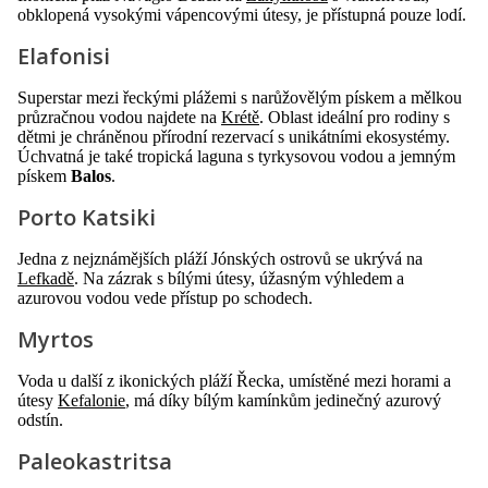
obklopená vysokými vápencovými útesy, je přístupná pouze lodí.
Elafonisi
Superstar mezi řeckými plážemi s narůžovělým pískem a mělkou
průzračnou vodou najdete na
Krétě
. Oblast ideální pro rodiny s
dětmi je chráněnou přírodní rezervací s unikátními ekosystémy.
Úchvatná je také tropická laguna s tyrkysovou vodou a jemným
pískem
Balos
.
Porto Katsiki
Jedna z nejznámějších pláží Jónských ostrovů se ukrývá na
Lefkadě
. Na zázrak s bílými útesy, úžasným výhledem a
azurovou vodou vede přístup po schodech.
Myrtos
Voda u další z ikonických pláží Řecka, umístěné mezi horami a
útesy
Kefalonie
, má díky bílým kamínkům jedinečný azurový
odstín.
Paleokastritsa