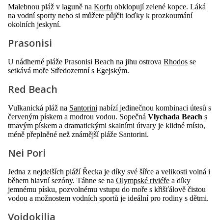
Malebnou pláž v laguně na
Korfu
obklopují zelené kopce. Láká
na vodní sporty nebo si můžete půjčit loďky k prozkoumání
okolních jeskyní.
Prasonisi
U nádherné pláže Prasonisi Beach na jihu ostrova
Rhodos
se
setkává moře Středozemní s Egejským.
Red Beach
Vulkanická pláž na
Santorini
nabízí jedinečnou kombinaci útesů s
červeným pískem a modrou vodou. Sopečná
Vlychada Beach
s
tmavým pískem a dramatickými skalními útvary je klidné místo,
méně přeplněné než známější pláže Santorini.
Nei Pori
Jedna z nejdelších pláží Řecka je díky své šířce a velikosti volná i
během hlavní sezóny. Táhne se na
Olympské riviéře
a díky
jemnému písku, pozvolnému vstupu do moře s křišťálově čistou
vodou a možnostem vodních sportů je ideální pro rodiny s dětmi.
Voidokilia