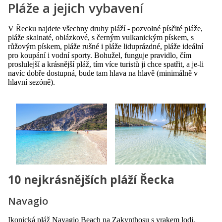
Pláže a jejich vybavení
V Řecku najdete všechny druhy pláží - pozvolné písčité pláže,
pláže skalnaté, oblázkové, s černým vulkanickým pískem, s
růžovým pískem, pláže rušné i pláže liduprázdné, pláže ideální
pro koupání i vodní sporty. Bohužel, funguje pravidlo, čím
proslulejší a krásnější pláž, tím více turistů ji chce spatřit, a je-li
navíc dobře dostupná, bude tam hlava na hlavě (minimálně v
hlavní sezóně).
10 nejkrásnějších pláží Řecka
Navagio
Ikonická pláž Navagio Beach na
Zakynthosu
s vrakem lodi,