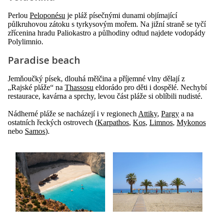
Perlou
Peloponésu
je pláž písečnými dunami objímající
půlkruhovou zátoku s tyrkysovým mořem. Na jižní straně se tyčí
zřícenina hradu Paliokastro a půlhodiny odtud najdete vodopády
Polylimnio.
Paradise beach
Jemňoučký písek, dlouhá mělčina a příjemné vlny dělají z
„Rajské pláže“ na
Thassosu
eldorádo pro děti i dospělé. Nechybí
restaurace, kavárna a sprchy, levou část pláže si oblíbili nudisté.
Nádherné pláže se nacházejí i v regionech
Attiky
,
Pargy
a na
ostatních řeckých ostrovech (
Karpathos
,
Kos
,
Limnos
,
Mykonos
nebo
Samos
).