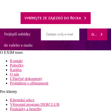
VYBÍREJTE ZE ZÁJEZDŮ DO ŘECKA
Nejlepší nabídky
ODEBÍRAT
do vašeho e-mailu
O EXIM tours
Kontakt
Pobočky
Kariéra
O nás
Užitečné dokumenty
Prohlášení o přístupnosti
Pro klienty
Klientská sekce
Věrnostní program DERCLUB
Poukázky a benefity