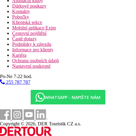
Animační kluby
Dárkové poukazy
Kontakty
Pobočky
Klientská sekce
Mobilní aplikace Exim
Cestovní pojištění
Časté dotazy
Podmínky k zájezdu
Informace pro klienty
Kariéra
Ochrana osobních údajů
Nastavení soukromí
Po-Ne 7-22 hod.
255 787 787
WHATSAPP - NAPIŠTE NÁM
Copyright © 2026, DER Touristik CZ a.s.