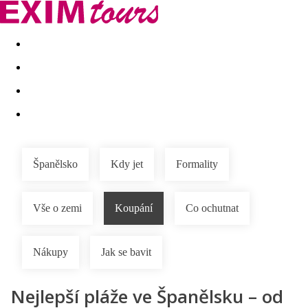
Akční nabídky
Last minute
First minute - Exotika a zim
Španělsko
Kdy jet
Formality
Vše o zemi
Koupání
Co ochutnat
Nákupy
Jak se bavit
Nejlepší pláže ve Španělsku – od