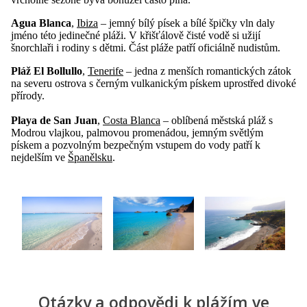
Agua Blanca
,
Ibiza
– jemný bílý písek a bílé špičky vln daly
jméno této jedinečné pláži. V křišťálově čisté vodě si užijí
šnorchlaři i rodiny s dětmi. Část pláže patří oficiálně nudistům.
Pláž El Bollullo
,
Tenerife
– jedna z menších romantických zátok
na severu ostrova s černým vulkanickým pískem uprostřed divoké
přírody.
Playa de San Juan
,
Costa Blanca
– oblíbená městská pláž s
Modrou vlajkou, palmovou promenádou, jemným světlým
pískem a pozvolným bezpečným vstupem do vody patří k
nejdelším ve
Španělsku
.
Otázky a odpovědi k plážím ve