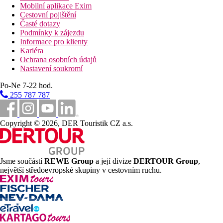
Mobilní aplikace Exim
Cestovní pojištění
Časté dotazy
Podmínky k zájezdu
Informace pro klienty
Kariéra
Ochrana osobních údajů
Nastavení soukromí
Po-Ne 7-22 hod.
255 787 787
Copyright © 2026, DER Touristik CZ a.s.
Jsme součástí
REWE Group
a její divize
DERTOUR Group
,
největší středoevropské skupiny v cestovním ruchu.