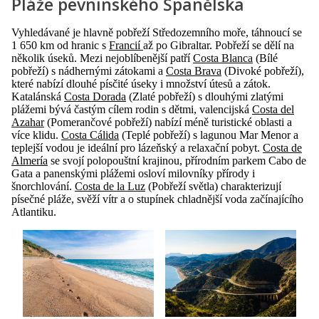
Pláže pevninského Španělska
Vyhledávané je hlavně pobřeží Středozemního moře, táhnoucí se
1 650 km od hranic s
Francií
až po Gibraltar. Pobřeží se dělí na
několik úseků. Mezi nejoblíbenější patří
Costa Blanca
(Bílé
pobřeží) s nádhernými zátokami a
Costa Brava
(Divoké pobřeží),
které nabízí dlouhé písčité úseky i množství útesů a zátok.
Katalánská
Costa Dorada
(Zlaté pobřeží) s dlouhými zlatými
plážemi bývá častým cílem rodin s dětmi, valencijská
Costa del
Azahar
(Pomerančové pobřeží) nabízí méně turistické oblasti a
více klidu.
Costa Cálida
(Teplé pobřeží) s lagunou Mar Menor a
teplejší vodou je ideální pro lázeňský a relaxační pobyt.
Costa de
Almería
se svojí polopouštní krajinou, přírodním parkem Cabo de
Gata a panenskými plážemi osloví milovníky přírody i
šnorchlování.
Costa de la Luz
(Pobřeží světla) charakterizují
písečné pláže, svěží vítr a o stupínek chladnější voda začínajícího
Atlantiku.