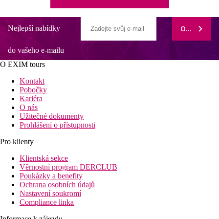
Nejlepší nabídky
ODEBÍRAT
do vašeho e-mailu
O EXIM tours
Kontakt
Pobočky
Kariéra
O nás
Užitečné dokumenty
Prohlášení o přístupnosti
Pro klienty
Klientská sekce
Věrnostní program DERCLUB
Poukázky a benefity
Ochrana osobních údajů
Nastavení soukromí
Compliance linka
Informace k zájezdu