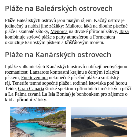
Pláže na Baleárských ostrovech
Pláže Baleárských ostrovů jsou malým rájem. Každý ostrov je
jedinečný a nabízí jiné zážitky:
Mallorca
láká na dlouhé písečné
pláže i skalnaté zátoky,
Menorca
na divoké přírodní zálivy,
Ibiza
kombinuje stylové pláže s party atmosférou a
Formentera
okouzluje karibským pískem a křišťálovým mořem.
Pláže na Kanárských ostrovech
I pláže vulkanických Kanárských ostrovů nabízejí neobyčejnou
rozmanitost:
Lanzarote
kontrastní krajinu s černým i zlatým
pískem,
Fuerteventura
nekonečné písečné pláže a surfařský
ráj,
Tenerife
temné sopečné pláže i rodinná letoviska pod horou
Teide,
Gran Canaria
široké spektrum přírodních i městských pláží
a
La Palma
(zvaná La Isla Bonita) je bonbonkem pro zájemce o
klid a přírodní zátoky.