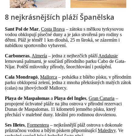
8 nejkrásnějších pláží Španělska
Sant Pol de Mar
,
Costa Brava
– zátoku s mělkou tyrkysovou
vodou obklopují písečné duny a je jako stvořená pro rodiny s
dětmi. Pláž je téměř 1 km dlouhá, 25 m široká, se zázemím i
nabídkou sportovního vybavení.
Carboneras
,
Almería
– jedna z nejhezčích pláží
Andalusie
lemovaná palmami, je součástí přírodního parku Cabo de Gata-
Níjar. Potěší milovníky přírody, šnorchlování i potápění.
Cala Mondragó
,
Mallorca
– pohádka z bílého písku, v přírodním
parku obklopená zelení, jedna z mnoha překrásných malých zátok
(calas) na jihovýchodě Mallorcy.
Playa de Maspalomas
a
Playa del Ingles
,
Gran Canaria
–
propojené úchvatné pláže na jihu ostrova v přírodní rezervaci
Dunas de Maspalomas. 11 kilometrů jemného písku, který
přechází v malebné duny. Ideální pro rodinnou dovolenou.
Ses Illetes
,
Formentera
– nejkrásnější pláž ostrova s dokonale
průzračnou vodou a bílým pískem připomínající
Maledivy
. Ve
vrcholné sezóně bývá bohužel často plná.