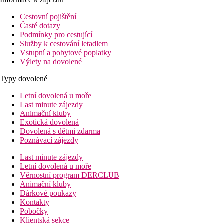
Cestovní pojištění
Časté dotazy
Podmínky pro cestující
Služby k cestování letadlem
Vstupní a pobytové poplatky
Výlety na dovolené
Typy dovolené
Letní dovolená u moře
Last minute zájezdy
Animační kluby
Exotická dovolená
Dovolená s dětmi zdarma
Poznávací zájezdy
Last minute zájezdy
Letní dovolená u moře
Věrnostní program DERCLUB
Animační kluby
Dárkové poukazy
Kontakty
Pobočky
Klientská sekce