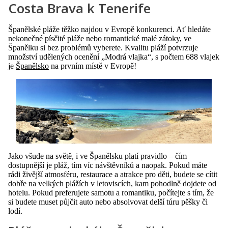
Costa Brava k Tenerife
Španělské pláže těžko najdou v Evropě konkurenci. Ať hledáte
nekonečné písčité pláže nebo romantické malé zátoky, ve
Španělku si bez problémů vyberete. Kvalitu pláží potvrzuje
množství udělených ocenění „Modrá vlajka“, s počtem 688 vlajek
je
Španělsko
na prvním místě v Evropě!
Jako všude na světě, i ve Španělsku platí pravidlo – čím
dostupnější je pláž, tím víc návštěvníků a naopak. Pokud máte
rádi živější atmosféru, restaurace a atrakce pro děti, budete se cítit
dobře na velkých plážích v letoviscích, kam pohodlně dojdete od
hotelu. Pokud preferujete samotu a romantiku, počítejte s tím, že
si budete muset půjčit auto nebo absolvovat delší túru pěšky či
lodí.