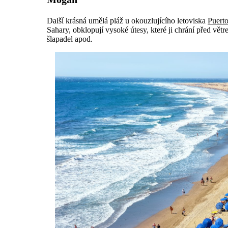
Další krásná umělá pláž u okouzlujícího letoviska
Puert
Sahary, obklopují vysoké útesy, které ji chrání před vě
šlapadel apod.