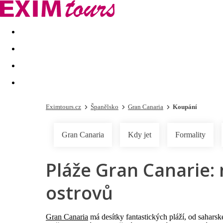
Akční nabídky
Last minute
First minute - Exotika a zim
Eximtours.cz
Španělsko
Gran Canaria
Koupání
Gran Canaria
Kdy jet
Formality
Pláže Gran Canarie:
ostrovů
Gran Canaria
má desítky fantastických pláží, od sahars