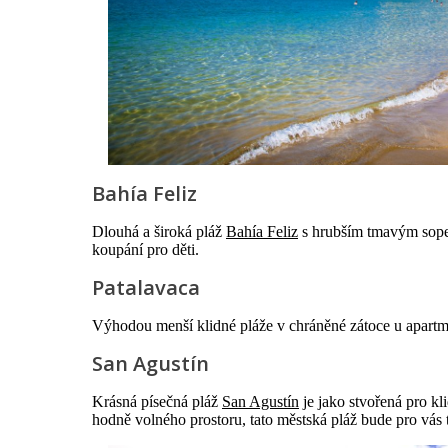
Bahía Feliz
Dlouhá a široká pláž
Bahía Feliz
s hrubším tmavým sopeč
koupání pro děti.
Patalavaca
Výhodou menší klidné pláže v chráněné zátoce u apar
San Agustín
Krásná písečná pláž
San Agustín
je jako stvořená pro k
hodně volného prostoru, tato městská pláž bude pro vás 