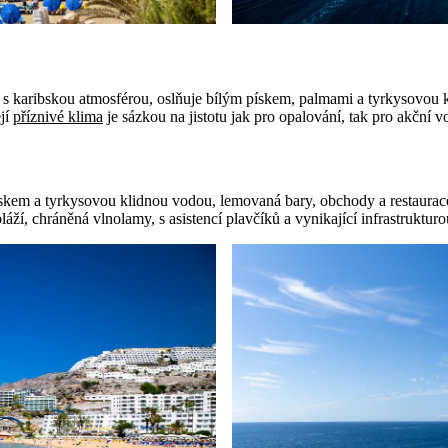
o s karibskou atmosférou, oslňuje bílým pískem, palmami a tyrkysovou
ejí
příznivé klima
je sázkou na jistotu jak pro opalování, tak pro akční vo
kem a tyrkysovou klidnou vodou, lemovaná bary, obchody a restauracem
áží, chráněná vlnolamy, s asistencí plavčíků a vynikající infrastrukturo