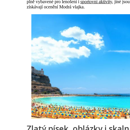
plně vybavené pro lenošení i
sportovní aktivity
, jiné js
získávají ocenění Modrá vlajka.
Zlatý písek, oblázky i skaln