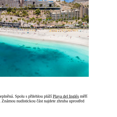
eplněná. Spolu s přilehlou pláží
Playa del Inglés
měří
tů. Známou nudistickou část najdete zhruba uprostřed