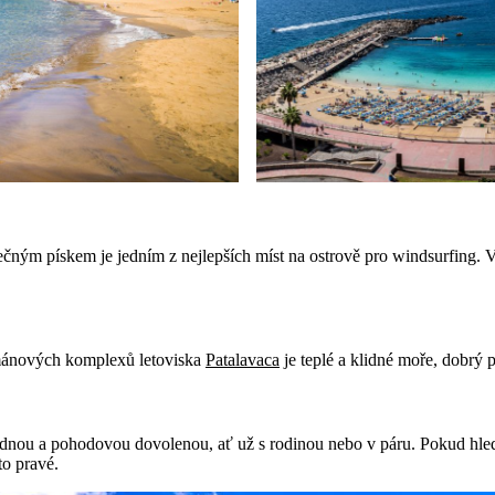
ným pískem je jedním z nejlepších míst na ostrově pro windsurfing. 
tmánových komplexů letoviska
Patalavaca
je teplé a klidné moře, dobrý p
lidnou a pohodovou dovolenou, ať už s rodinou nebo v páru. Pokud hle
to pravé.