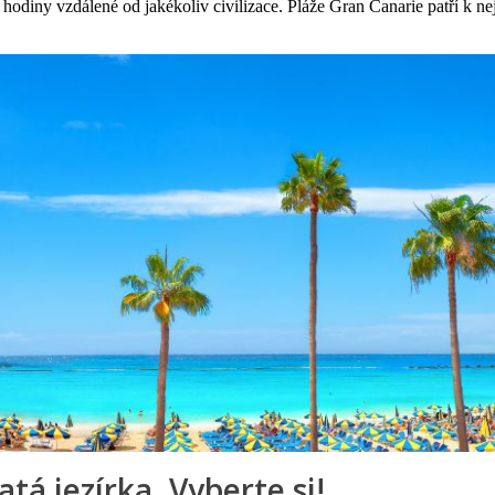
ou hodiny vzdálené od jakékoliv civilizace. Pláže Gran Canarie patří k n
atá jezírka. Vyberte si!