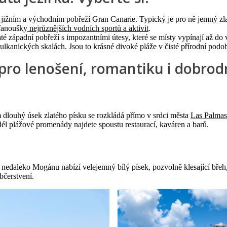
 jižním a východním pobřeží Gran Canarie. Typický je pro ně jemný zlatý
 fanoušky
nejrůznějších vodních sportů a aktivit
.
naté západní pobřeží s impozantními útesy, které se místy vypínají až 
lkanických skalách. Jsou to krásné divoké pláže v čisté přírodní podo
pro lenošení, romantiku i dobrod
m dlouhý úsek zlatého písku se rozkládá přímo v srdci města
Las Palmas
odél plážové promenády najdete spoustu restaurací, kaváren a barů.
nedaleko Mogánu nabízí velejemný bílý písek, pozvolně klesající břeh
bčerstvení.