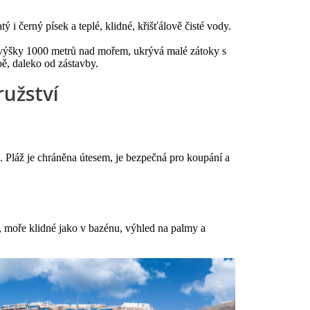
 i černý písek a teplé, klidné, křišťálově čisté vody.
do výšky 1000 metrů nad mořem, ukrývá malé zátoky s
bě, daleko od zástavby.
ružství
. Pláž je chráněna útesem, je bezpečná pro koupání a
, moře klidné jako v bazénu, výhled na palmy a