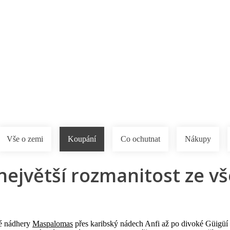
a u moře
Animační kluby
First minute – Léto 2027
Vě
Vše o zemi
Koupání
Co ochutnat
Nákupy
 největší rozmanitost ze 
ké nádhery
Maspalomas
přes karibský nádech Anfi až po divoké Güigüí a