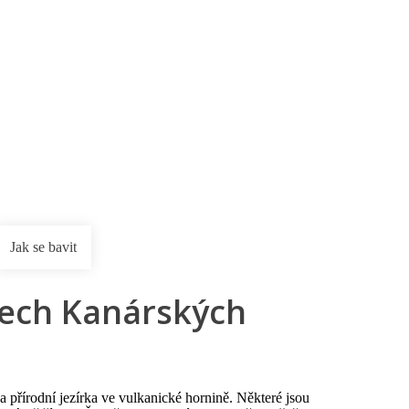
rnostní program DERCLUB
Pobočky
Časté dotazy
D
Jak se bavit
všech Kanárských
 přírodní jezírka ve vulkanické hornině. Některé jsou