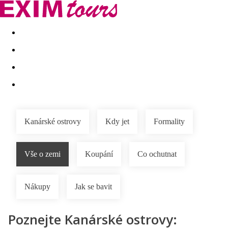
Akční nabídky
Last minute
First minute - Exotika a zim
Kanárské ostrovy
Kdy jet
Formality
Vše o zemi
Koupání
Co ochutnat
Nákupy
Jak se bavit
Poznejte Kanárské ostrovy: