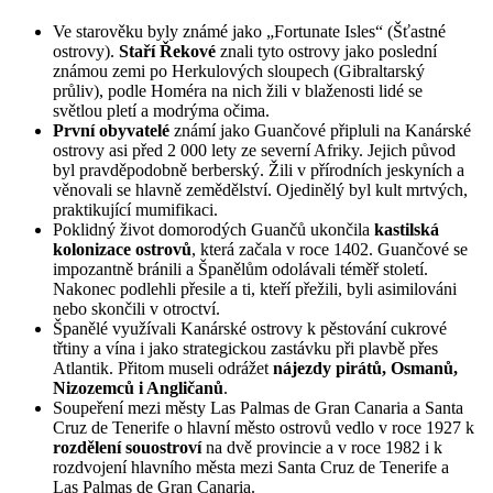
Ve starověku byly známé jako „Fortunate Isles“ (Šťastné
ostrovy).
Staří Řekové
znali tyto ostrovy jako poslední
známou zemi po Herkulových sloupech (Gibraltarský
průliv), podle Homéra na nich žili v blaženosti lidé se
světlou pletí a modrýma očima.
První obyvatelé
známí jako Guančové připluli na Kanárské
ostrovy asi před 2 000 lety ze severní Afriky. Jejich původ
byl pravděpodobně berberský. Žili v přírodních jeskyních a
věnovali se hlavně zemědělství. Ojedinělý byl kult mrtvých,
praktikující mumifikaci.
Poklidný život domorodých Guančů ukončila
kastilská
kolonizace ostrovů
, která začala v roce 1402. Guančové se
impozantně bránili a Španělům odolávali téměř století.
Nakonec podlehli přesile a ti, kteří přežili, byli asimilováni
nebo skončili v otroctví.
Španělé využívali Kanárské ostrovy k pěstování cukrové
třtiny a vína i jako strategickou zastávku při plavbě přes
Atlantik. Přitom museli odrážet
nájezdy pirátů, Osmanů,
Nizozemců i Angličanů
.
Soupeření mezi městy Las Palmas de Gran Canaria a Santa
Cruz de Tenerife o hlavní město ostrovů vedlo v roce 1927 k
rozdělení souostroví
na dvě provincie a v roce 1982 i k
rozdvojení hlavního města mezi Santa Cruz de Tenerife a
Las Palmas de Gran Canaria.