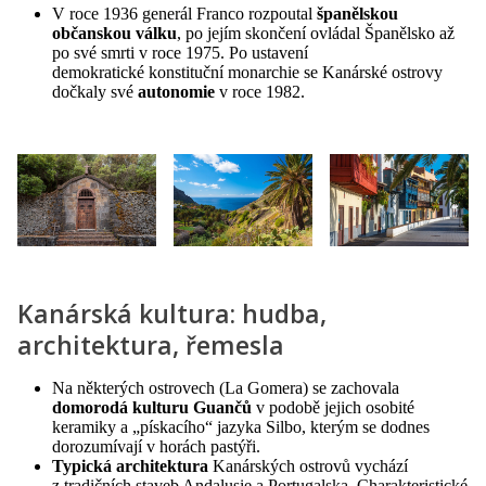
V roce 1936 generál Franco rozpoutal
španělskou
občanskou válku
, po jejím skončení ovládal Španělsko až
po své smrti v roce 1975. Po ustavení
demokratické konstituční monarchie se Kanárské ostrovy
dočkaly své
autonomie
v roce 1982.
Kanárská kultura: hudba,
architektura, řemesla
Na některých ostrovech (La Gomera) se zachovala
domorodá kulturu Guančů
v podobě jejich osobité
keramiky a „pískacího“ jazyka Silbo, kterým se dodnes
dorozumívají v horách pastýři.
Typická architektura
Kanárských ostrovů vychází
z tradičních staveb
Andalusie
a
Portugalska
. Charakteristické