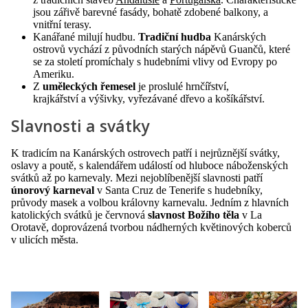
jsou zářivě barevné fasády, bohatě zdobené balkony, a
vnitřní terasy.
Kanářané milují hudbu.
Tradiční hudba
Kanárských
ostrovů vychází z původních starých nápěvů Guančů, které
se za století promíchaly s hudebními vlivy od Evropy po
Ameriku.
Z
uměleckých řemesel
je proslulé hrnčířství,
krajkářství a výšivky, vyřezávané dřevo a košíkářství.
Slavnosti a svátky
K tradicím na Kanárských ostrovech patří i nejrůznější svátky,
oslavy a poutě, s kalendářem událostí od hluboce náboženských
svátků až po karnevaly. Mezi nejoblíbenější slavnosti patří
únorový karneval
v Santa Cruz de Tenerife s hudebníky,
průvody masek a volbou královny karnevalu. Jedním z hlavních
katolických svátků je červnová
s
lavnost Božího těla
v La
Orotavě, doprovázená tvorbou nádherných květinových koberců
v ulicích města.