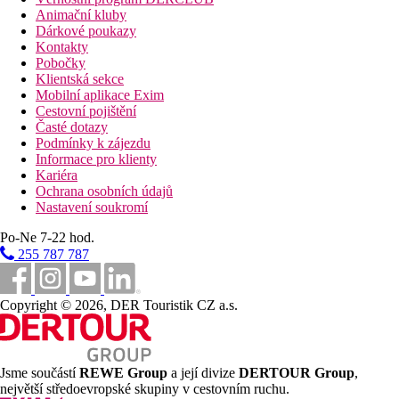
Animační kluby
Dárkové poukazy
Kontakty
Pobočky
Klientská sekce
Mobilní aplikace Exim
Cestovní pojištění
Časté dotazy
Podmínky k zájezdu
Informace pro klienty
Kariéra
Ochrana osobních údajů
Nastavení soukromí
Po-Ne 7-22 hod.
255 787 787
Copyright © 2026, DER Touristik CZ a.s.
Jsme součástí
REWE Group
a její divize
DERTOUR Group
,
největší středoevropské skupiny v cestovním ruchu.