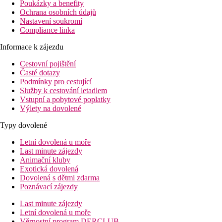
Poukázky a benefity
Ochrana osobních údajů
Nastavení soukromí
Compliance linka
Informace k zájezdu
Cestovní pojištění
Časté dotazy
Podmínky pro cestující
Služby k cestování letadlem
Vstupní a pobytové poplatky
Výlety na dovolené
Typy dovolené
Letní dovolená u moře
Last minute zájezdy
Animační kluby
Exotická dovolená
Dovolená s dětmi zdarma
Poznávací zájezdy
Last minute zájezdy
Letní dovolená u moře
Věrnostní program DERCLUB