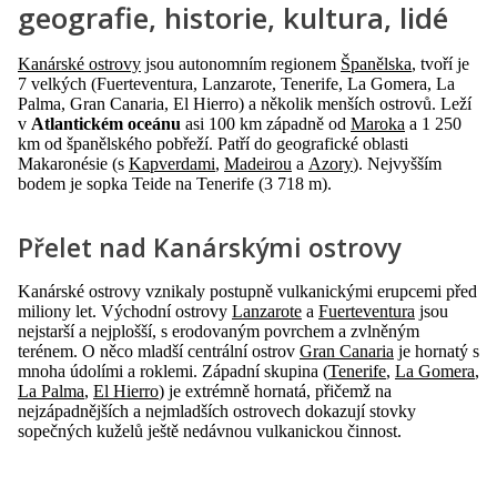
geografie, historie, kultura, lidé
Kanárské ostrovy
jsou autonomním regionem
Španělska
, tvoří je
7 velkých (Fuerteventura, Lanzarote, Tenerife, La Gomera, La
Palma, Gran Canaria, El Hierro) a několik menších ostrovů. Leží
v
Atlantickém oceánu
asi 100 km západně od
Maroka
a 1 250
km od španělského pobřeží. Patří do geografické oblasti
Makaronésie (s
Kapverdami
,
Madeirou
a
Azory
). Nejvyšším
bodem je sopka Teide na Tenerife (3 718 m).
Přelet nad Kanárskými ostrovy
Kanárské ostrovy vznikaly postupně vulkanickými erupcemi před
miliony let. Východní ostrovy
Lanzarote
a
Fuerteventura
jsou
nejstarší a nejplošší, s erodovaným povrchem a zvlněným
terénem. O něco mladší centrální ostrov
Gran Canaria
je hornatý s
mnoha údolími a roklemi. Západní skupina (
Tenerife
,
La Gomera
,
La Palma
,
El Hierro
) je extrémně hornatá, přičemž na
nejzápadnějších a nejmladších ostrovech dokazují stovky
sopečných kuželů ještě nedávnou vulkanickou činnost.