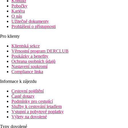
Kontakt
Pobočky
Kariéra
O nás
Užitečné dokumenty
Prohlášení o přístupnosti
Pro klienty
Klientská sekce
Věrnostní program DERCLUB
Poukázky a benefity
Ochrana osobních údajů
Nastavení soukromí
Compliance linka
Informace k zájezdu
Cestovní pojištění
Časté dotazy
Podmínky pro cestující
Služby k cestování letadlem
Vstupní a pobytové poplatky
Výlety na dovolené
Typy dovolené