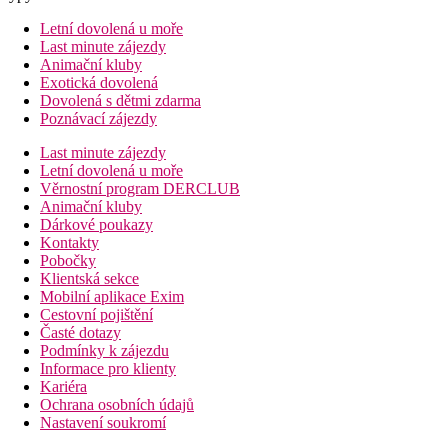
Letní dovolená u moře
Last minute zájezdy
Animační kluby
Exotická dovolená
Dovolená s dětmi zdarma
Poznávací zájezdy
Last minute zájezdy
Letní dovolená u moře
Věrnostní program DERCLUB
Animační kluby
Dárkové poukazy
Kontakty
Pobočky
Klientská sekce
Mobilní aplikace Exim
Cestovní pojištění
Časté dotazy
Podmínky k zájezdu
Informace pro klienty
Kariéra
Ochrana osobních údajů
Nastavení soukromí