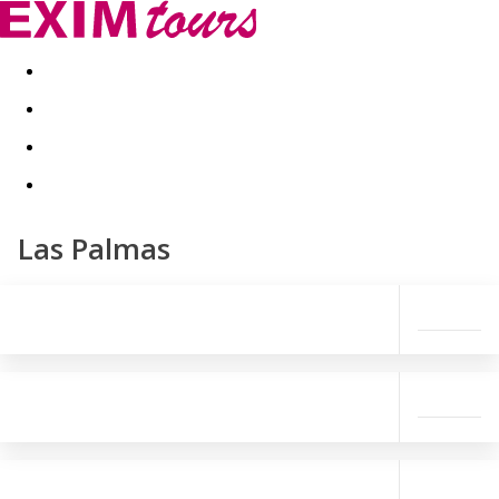
Akční nabídky
Last minute
First minute - Exotika a zim
Las Palmas