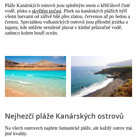
Pláže Kanárských ostrovů jsou splněným snem o křišťálově čisté
vodě, písku a
skvělém počasí
. Písek na kanárských plážích hýří
všemi barvami od zářivě bílé přes zlatou, červenou až po šedou a
černou. Specialitou vulkanických ostrovů jsou přírodní jezírka a
laguny, kde můžete nerušeně plavat v klidné průzračné vodě,
zatímco kolem bouří oceán.
Nejhezčí pláže Kanárských ostrovů
Na všech ostrovech najdete fantastické pláže, ale každý ostrov má
jiné kvality.