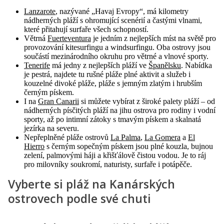
Lanzarote
, nazývané „Havaj Evropy“, má kilometry
nádherných pláží s ohromující scenérií a častými vlnami,
které přitahují surfaře všech schopností.
Větrná
Fuerteventura
je jedním z nejlepších míst na světě pro
provozování kitesurfingu a windsurfingu. Oba ostrovy jsou
součástí mezinárodního okruhu pro větrné a vlnové sporty.
Tenerife
má jedny z nejlepších pláží ve
Španělsku
. Nabídka
je pestrá, najdete tu rušné pláže plné aktivit a služeb i
kouzelné divoké pláže, pláže s jemným zlatým i hrubším
černým pískem.
I na
Gran Canarii
si můžete vybírat z široké palety pláží – od
nádherných písčitých pláží na jihu ostrova pro rodiny i vodní
sporty, až po intimní zátoky s tmavým pískem a skalnatá
jezírka na severu.
Nepřeplněné pláže ostrovů
La Palma
,
La Gomera
a
El
Hierro
s černým sopečným pískem jsou plné kouzla, bujnou
zelení, palmovými háji a křišťálově čistou vodou. Je to ráj
pro milovníky soukromí, naturisty, surfaře i potápěče.
Vyberte si pláž na Kanárských
ostrovech podle své chuti