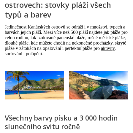
ostrovech: stovky pláží všech
typů a barev
Jedinečnost
Kanárských ostrovů
se odráží i v množství, typech a
barvách jejich pláží. Mezi více než 500 pláží najdete jak pláže pro
celou rodinu, tak izolované panenské pláže, rušné městské pláže,
dlouhé pláže, kde můžete chodit na nekonečné procházky, skryté
pláže v zátokách na opalování i perfektní pláže pro
aktivity
,
surfování i potápění.
Všechny barvy písku a 3 000 hodin
slunečního svitu ročně