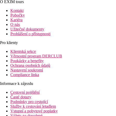
O EXIM tours
Kontakt
Pobočky
Kariéra
O nás
Užitečné dokumenty
Prohlášení o přístupnosti
Pro klienty
Klientská sekce
Věrnostní program DERCLUB
Poukázky a benefity
Ochrana osobních údajů
Nastavení soukromí
Compliance linka
Informace k zájezdu
Cestovní pojištění
Časté dotazy
Podmínky pro cestující
Služby k cestování letadlem
Vstupní a pobytové poplatky
Výlety na dovolené