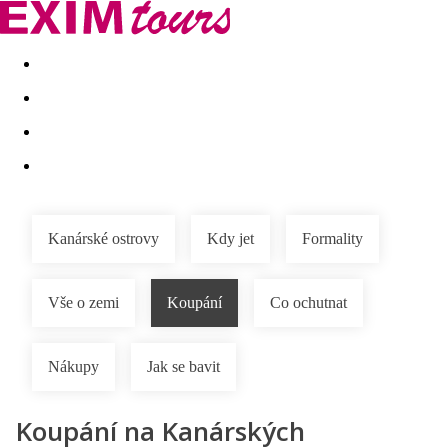
Akční nabídky
Last minute
First minute - Exotika a zim
Kanárské ostrovy
Kdy jet
Formality
Vše o zemi
Koupání
Co ochutnat
Nákupy
Jak se bavit
Koupání na Kanárských