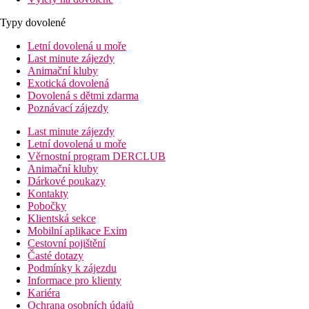
Typy dovolené
Letní dovolená u moře
Last minute zájezdy
Animační kluby
Exotická dovolená
Dovolená s dětmi zdarma
Poznávací zájezdy
Last minute zájezdy
Letní dovolená u moře
Věrnostní program DERCLUB
Animační kluby
Dárkové poukazy
Kontakty
Pobočky
Klientská sekce
Mobilní aplikace Exim
Cestovní pojištění
Časté dotazy
Podmínky k zájezdu
Informace pro klienty
Kariéra
Ochrana osobních údajů